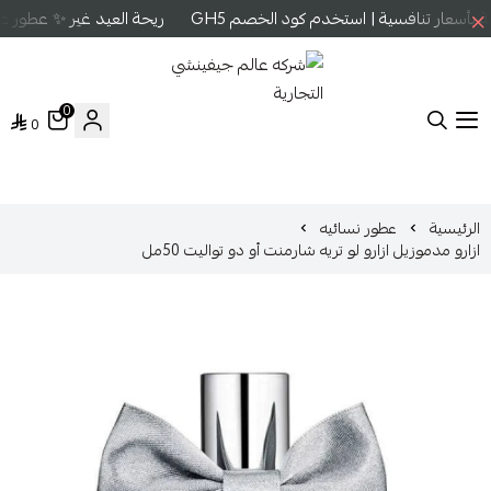
أسعار تنافسية | استخدم كود الخصم GH5
ريحة العيد غير ✨ عطور عال
0
0
شركه عالم جيفينشي التجارية
الرئيسية
عطور نسائيه
ازارو مدموزيل ازارو لو تريه شارمنت أو دو تواليت 50مل