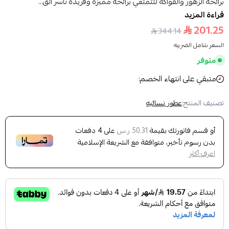
برائحة الزهور والفواكه لتتمتعي برائحة مميزة وفريدة تأسر الق...
قراءة المزيد
201.25
344.14
السعر شامل الضريبه
متوفر
متبقي على انتهاء الخصم:
تصنيف المنتج:
عطور نسائيه
أو قسم فاتورتك بقيمة
على
4
دفعات
50.31 ر.س
بدون رسوم تأخير، متوافقة مع الشريعة الإسلامية
اعرف أكثر