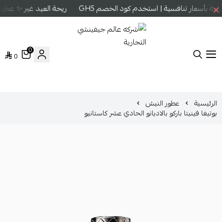
 بأسعار تنافسية | استخدم كود الخصم GH5
ريحة العيد غير ✨ عطور ع
0
0
شركه عالم جيفينشي التجارية
الرئيسية
عطور النيش
بوتيغا فينيتا باركو بالاديانو الحادي عشر كاستانيو