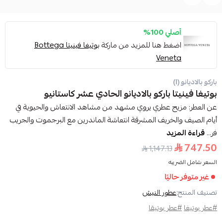
أصلي 100%
اضغط هنا للمزيد من ماركة
بوتيغا فينيتا Bottega
Veneta
باركو بالاديانو (I)
بوتيغا فينيتا باركو بالاديانو الحادي عشر كاستانيو
عن العطر: مزيج عطري يروي مشهد من مشاهد الانتعاش والحيوية في
أيام الصيف والخريف المشرقة انتعاشة الماندرين مع البرجموت والجريب
فر...
قراءة المزيد
747.50
1,147.13
السعر شامل الضريبه
غير متوفر حاليًا
تصنيف المنتج:
عطور النيش
#عطر بوتيغا
#عطر بوتيقا