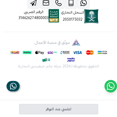
الرقم الضريبي
السجل التجاري
314626274800003
2050175032
موثّق في منصة الأعمال
الحقوق محفوظة | 2026
شركه عالم جيفينشي التجارية
اعلمني عند التوفر