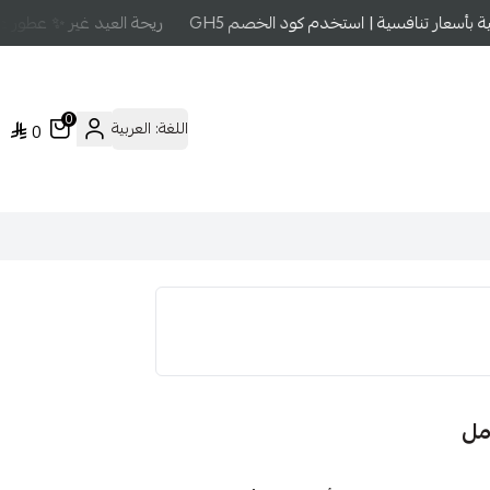
أسعار تنافسية | استخدم كود الخصم GH5
ريحة العيد غير ✨ عطور عال
0
اللغة:
العربية
0