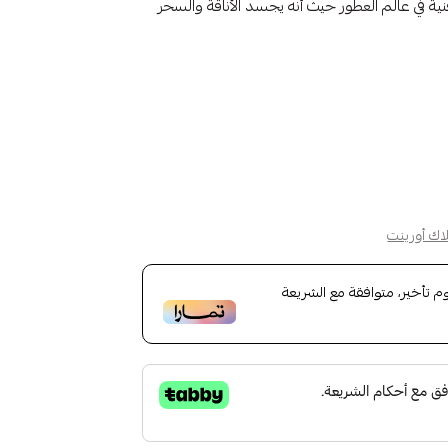
دو بارفيوم 100 مل يمثل تحفة فنية في عالم العطور حيث أنه يجسد الأناقة والسحر
اك أورينت
تأخير، متوافقة مع الشريعة