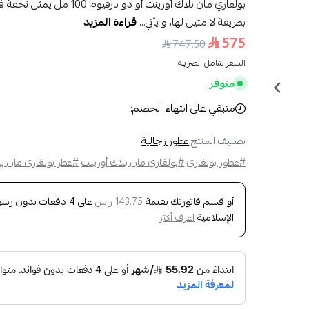
بولغاري مان بلاك أورينت أو 
بطريقة لا مثيل لها، و يأتي...
قراءة المزيد
575
747.50
السعر شامل الضريبه
متوفر
متبقي على انتهاء الخصم:
تصنيف المنتج:
عطور رجالية
#عطور بولغاري
#بولغاري مان بلاك أورينت
#عطر بولغاري مان بل
أو قسم فاتورتك بقيمة
على
4
دفعات بدون رسوم 
143.75 ر.س
الإسلامية
اعرف أكثر