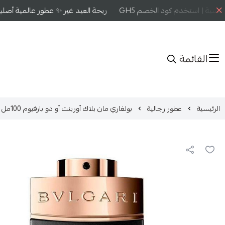
سية | استخدم كود الخصم GH5
ريحة العيد غير ✨ عطور عالمية أصلية 
القائمة
الرئيسية
عطور رجالية
بولغاري مان بلاك أورينت أو دو بارفيوم 100مل