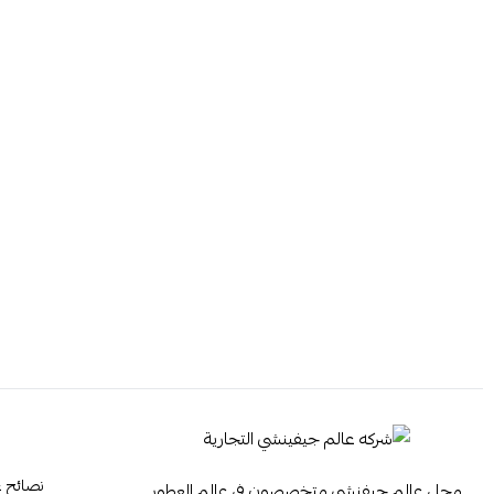
نصائح ع
محل عالم جيفنشي متخصصون في عالم العطور