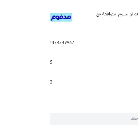
تى 6 دفعات، بدون فوائد أو رسوم. متوافقة مع
1474349962
5
2
حظة