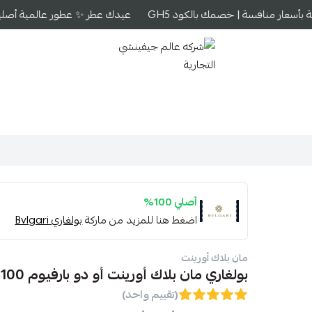
بأسعار منافسة | خصمك بالكود GH5
عيدك عطر ✨ عطور عالمية أصلية ب
شركه عالم جيفينشي التجارية
أصلي 100%
اضغط هنا للمزيد من ماركة
بولغاري Bvlgari
مان بلاك أورينت
بولغاري مان بلاك أورينت أو دو بارفيوم 100مل
(تقييم واحد)