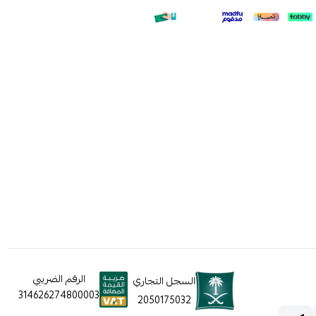
الرقم الضريبي
السجل التجاري
314626274800003
2050175032