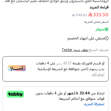
الرومانسية الغني بالسيترون وزنبق الوادي المغلف بعبير الياسمين مع قط...
قراءة المزيد
333.50
748.65
السعر شامل الضريبه
متوفر
متبقي على انتهاء الخصم:
تصنيف المنتج:
عطور تستر Tester
أو قسم فاتورتك بقيمة
على
4
دفعات
83.37 ر.س
بدون رسوم تأخير، متوافقة مع الشريعة الإسلامية
اعرف أكثر