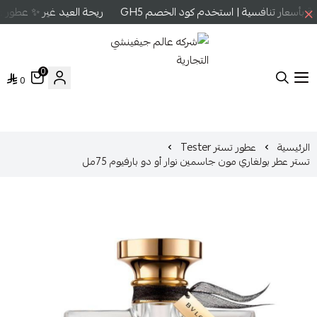
بأسعار تنافسية | استخدم كود الخصم GH5
ريحة العيد غير ✨ عطور عا
0
0
شركه عالم جيفينشي التجارية
الرئيسية
عطور تستر Tester
تستر عطر بولغاري مون جاسمين نوار أو دو بارفيوم 75مل