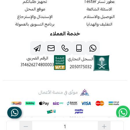
عطور تستر Tester
تجهيز طلباتكم
الاسئلة الشائعة
موقع المحل
التوصيل والاستلام
الإستبدال والإسترجاع
التغليف والهدايا
برنامج التسويق بالعمولة
خدمة العملاء
الرقم الضريبي
السجل التجاري
314626274800003
2050175032
موثّق في منصة الأعمال
الحقوق محفوظة | 2026
شركه عالم جيفينشي التجارية