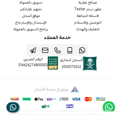
نصائح عطرية
تسويق بالعمولة
عطور تستر Tester
تجهيز طلباتكم
الاسئلة الشائعة
موقع المحل
التوصيل والاستلام
الإستبدال والإسترجاع
التغليف والهدايا
برنامج التسويق بالعمولة
خدمة العملاء
الرقم الضريبي
السجل التجاري
314626274800003
2050175032
موثّق في منصة الأعمال
الحقوق محفوظة | 2026
شركه عالم جيفينشي التجارية