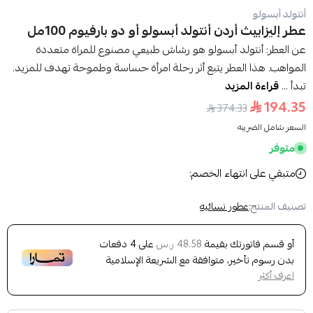
أنتولد أبسولو
عطر إليزابيث أردن أنتولد أبسولو أو دو بارفيوم 100مل
عن العطر: أنتولد أبسولو هو رشاش طبيعي مصنوع للمراة متعددة
المواهب. هذا العطر يتبع أثر رحلة امرأة حساسة وطموحة تهدف للمزيد.
تبدأ ...
قراءة المزيد
194.35
374.33
السعر شامل الضريبه
متوفر
متبقي على انتهاء الخصم:
تصنيف المنتج:
عطور نسائيه
أو قسم فاتورتك بقيمة
على
4
دفعات
48.58 ر.س
بدون رسوم تأخير، متوافقة مع الشريعة الإسلامية
اعرف أكثر