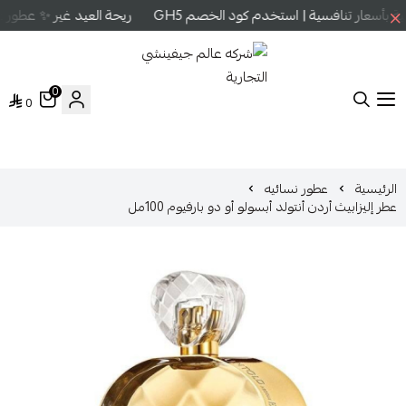
بأسعار تنافسية | استخدم كود الخصم GH5
ريحة العيد غير ✨ عطور عا
0
0
شركه عالم جيفينشي التجارية
الرئيسية
عطور نسائيه
عطر إليزابيث أردن أنتولد أبسولو أو دو بارفيوم 100مل