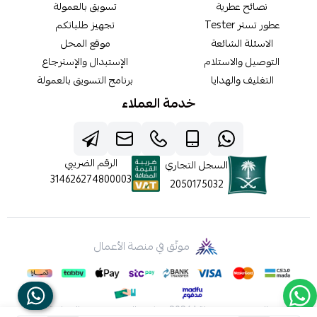
نصائح عطرية
تسويق بالعمولة
عطور تستر Tester
تجهيز طلباتكم
الاسئلة الشائعة
موقع المحل
التوصيل والاستلام
الإستبدال والإسترجاع
التغليف والهدايا
برنامج التسويق بالعمولة
خدمة العملاء
الرقم الضريبي
السجل التجاري
314626274800003
2050175032
موثّق في منصة الأعمال
الحقوق محفوظة | 2026
شركه عالم جيفينشي التجارية