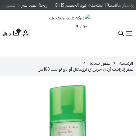
سعار تنافسية | استخدم كود الخصم GH5
ريحة العيد غير ✨ عطور عالم
0
0
شركه عالم جيفينشي التجارية
الرئيسية
عطور نسائيه
عطر إليزابيث أردن جرين تي تروبيكال أو دو تواليت 100مل