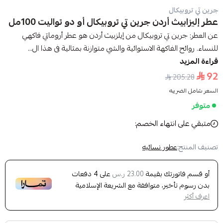
جرين تي تروبيكال
عطر إليزابيث أردن جرين تي تروبيكال أو دو تواليت 100مل
عن العطر: جرين تي تروبيكال من إيلزبيث أردن هو عطر أروماتي فاكهي
للنساء. روائح الفاكهة الاستوائية والشي متوازنة بمثالية فى هذا ال...
قراءة المزيد
92
205.28
السعر شامل الضريبه
متوفر
متبقي على انتهاء الخصم:
تصنيف المنتج:
عطور نسائيه
أو قسم فاتورتك بقيمة
على
4
دفعات
23.00 ر.س
بدون رسوم تأخير، متوافقة مع الشريعة الإسلامية
اعرف أكثر