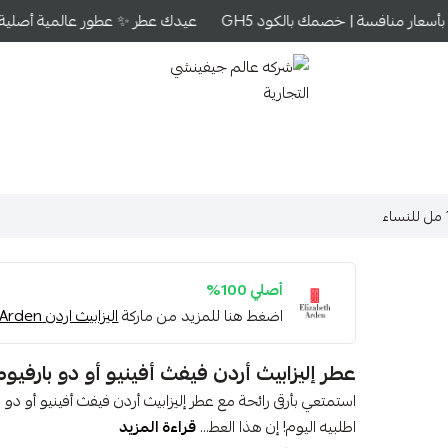
سعار منافسة | خصمك بالكود GH5
عيدك عطر ✨ عطور عالمية أصلية بأس
شركه عالم جيفينشي التجارية
أصلي 100%
اضغط هنا للمزيد من ماركة
اليزابيث اردن Elizabeth Arden
عطر إليزابيث أردن فيفث أفينيو أو دو بارفيوم 125 مل للنسا
اطلبيه اليوم! إن هذا العط...
قراءة المزيد