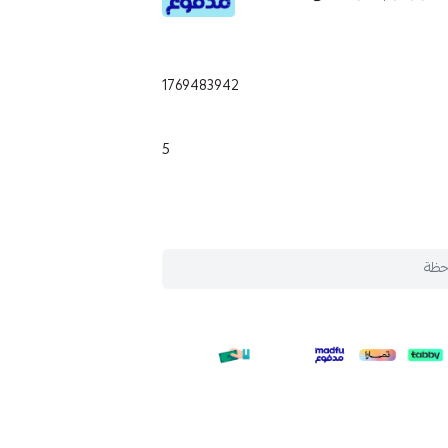
1769483942
5
حظة