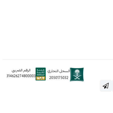
الرقم الضريبي
السجل التجاري
314626274800003
2050175032