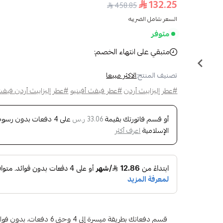
132.25
458.85
السعر شامل الضريبه
متوفر
متبقي على انتهاء الخصم:
تصنيف المنتج:
الاكثر مبيعا
#عطر إليزابيث أردن
#عطر فيفث أفينيو
#عطر إليزابيث أردن فيفث
أو قسم فاتورتك بقيمة
على
4
دفعات بدون رسوم ت
33.06 ر.س
الإسلامية
اعرف أكثر
قسم دفعاتك بطريقة ميسرة إلى 4 وح