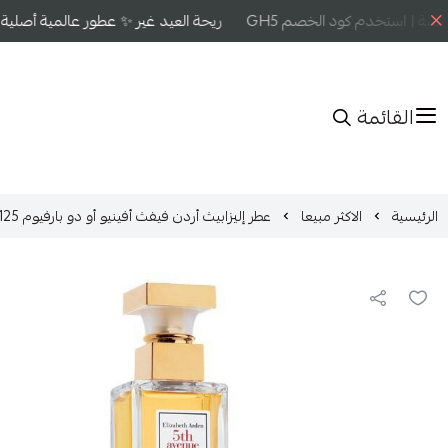
ية | استخدم كود الخصم GH5
ريحة العيد غير ✨ عطور عالمية أصلية بأ
القائمة
الرئيسية
الاكثر مبيعا
عطر إليزابيث أردن فيفث أفينيو أو دو بارفيوم 125 مل للنساء