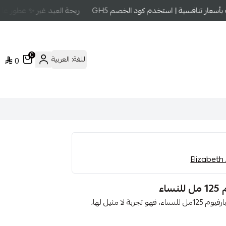
عار تنافسية | استخدم كود الخصم GH5
ريحة العيد غير ✨ عطور عالم
0
اللغة:
العربية
0
ء
استمتعي بأرقى رائحة مع عطر إليزابيث أردن فيفث أفينيو أو دو بارفيوم 125مل للنساء، فهو تجربة لا مثيل لها،