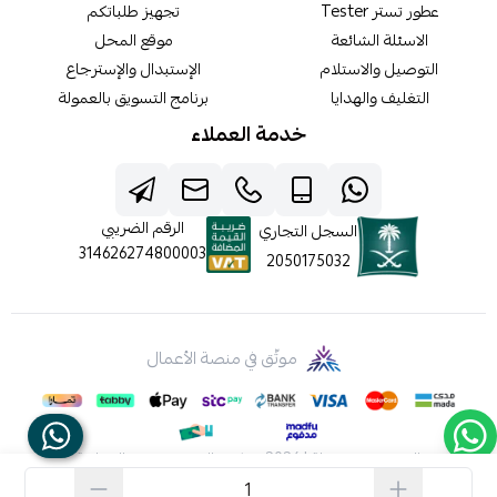
عطور تستر Tester
تجهيز طلباتكم
الاسئلة الشائعة
موقع المحل
التوصيل والاستلام
الإستبدال والإسترجاع
التغليف والهدايا
برنامج التسويق بالعمولة
خدمة العملاء
الرقم الضريبي
السجل التجاري
314626274800003
2050175032
موثّق في منصة الأعمال
الحقوق محفوظة | 2026
شركه عالم جيفينشي التجارية