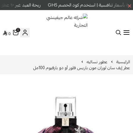
 بأسعار تنافسية | استخدم كود الخصم GH5
ريحة العيد غير ✨ عطور ع
0
0
شركه عالم جيفينشي التجارية
الرئيسية
عطور نسائيه
عطر إيف سان لوران مون باريس فلور أو دو بارفيوم 100مل