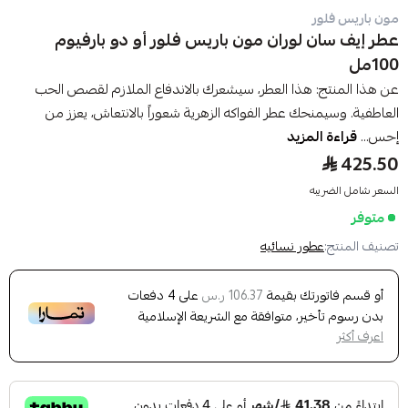
مون باريس فلور
عطر إيف سان لوران مون باريس فلور أو دو بارفيوم
100مل
عن هذا المنتج: هذا العطر، سيشعرك بالاندفاع الملازم لقصص الحب
العاطفية. وسيمنحك عطر الفواكه الزهرية شعوراً بالانتعاش، يعزز من
إحس...
قراءة المزيد
425.50
السعر شامل الضريبه
متوفر
تصنيف المنتج:
عطور نسائيه
أو قسم فاتورتك بقيمة
على
4
دفعات
106.37 ر.س
بدون رسوم تأخير، متوافقة مع الشريعة الإسلامية
اعرف أكثر