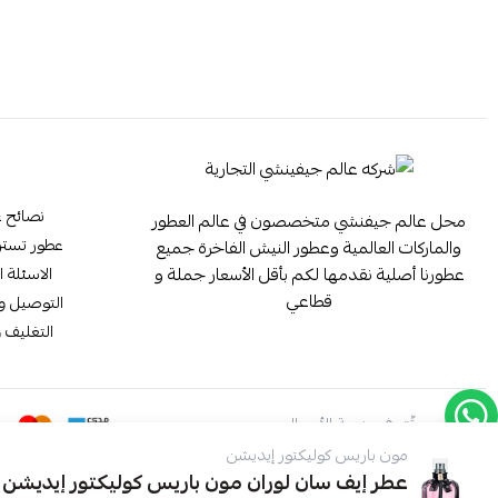
نصائح ع
محل عالم جيفنشي متخصصون في عالم العطور
عطور تستر ester
والماركات العالمية وعطور النيش الفاخرة جميع
عطورنا أصلية نقدمها لكم بأقل الأسعار جملة و
الاسئلة ا
قطاعي
التوصيل وا
التغليف و
موثّق في منصة الأعمال
مون باريس كوليكتور إيديشن
عطر إيف سان لوران مون باريس كوليكتور إيديشن أو د