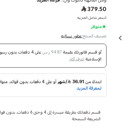
ومن الفاكهة كالتوت وال...
قراءة المزيد
379.50
السعر شامل الضريبه
متوفر
تصنيف المنتج:
عطور نسائيه
أو قسم فاتورتك بقيمة
على
4
دفعات بدون رسوم ت
94.87 ر.س
الإسلامية
اعرف أكثر
قسم دفعاتك بطريقة ميسرة إلى 4 وح
الشريعة السمحة