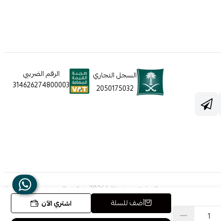
الرقم الضريبي
السجل التجاري
314626274800003
2050175032
الحقوق محفوظة | 2026
شركه عالم جيفينشي التجارية
أضف للسلة
اشتري الآن