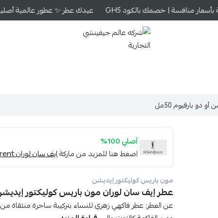
أسعار منافسة | خصمك بالكود GH5
عيدك عطر ✨ عطور عالمية أصلية بأ
شركه عالم جيفينشي التجارية
 دو بارفيوم 50مل
أصلي 100%
اضغط هنا للمزيد من ماركة
ايف سان لوران Yves Saint Laurent
مون باريس كوليكتور إيديشن
عطر إيف سان لوران مون باريس كوليكتور إيديشن أو 
عن العطر: عطر فاكهي زهري للنساء بتركيبة ساحرة منتقاة من ال