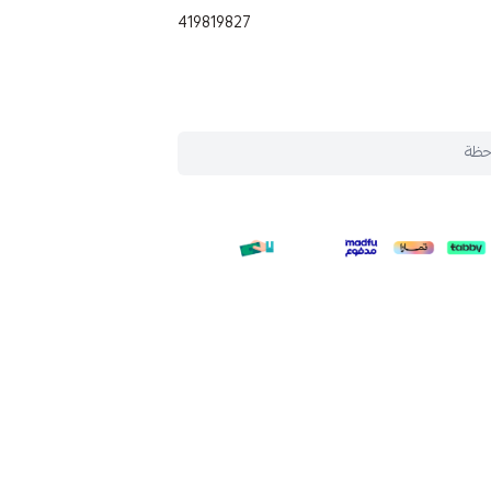
419819827
حظة