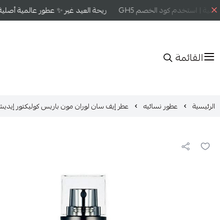
ية | استخدم كود الخصم GH5
ريحة العيد غير ✨ عطور عالمية أصلية ب
القائمة
الرئيسية
عطور نسائيه
عطر إيف سان لوران مون باريس كوليكتور إيديشن أو