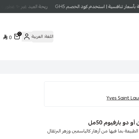
سعار تنافسية | استخدم كود الخصم GH5
ريحة العيد غير ✨ عطور عالم
0
اللغة:
العربية
0
دو بارفيوم 50مل
طبيعة بما فيها من أزهار كالياسمين وزهر البرتقال