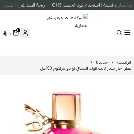
أسعار تنافسية | استخدم كود الخصم GH5
ريحة العيد غير ✨ عطور عال
0
0
شركه عالم جيفينشي التجارية
الرئيسية
جديدنا
عطر اجنر ستار لايت قولد النسائي او دو بارفيوم 100مل