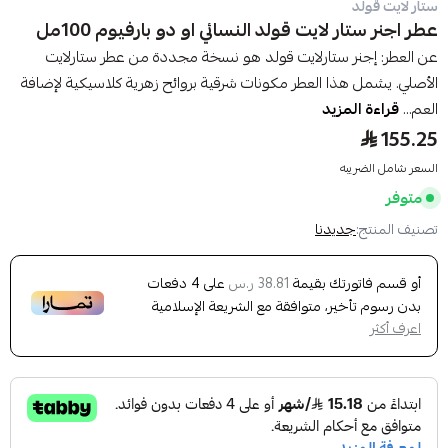
ستار لايت قولد
عطر اجنر ستار لايت قولد النسائي او دو بارفيوم 100مل
عن العطر: إجنر ستارلايت قولد هو نسخة مجددة من عطر ستارلايت
الأصلي. يشمل هذا العطر مكونات شرقية بروائح زهرية كلاسيكية لإضافة
العم...
قراءة المزيد
155.25
السعر شامل الضريبه
متوفر
تصنيف المنتج:
جديدنا
أو قسم فاتورتك بقيمة
على
4
دفعات
38.81 ر.س
بدون رسوم تأخير، متوافقة مع الشريعة الإسلامية
اعرف أكثر