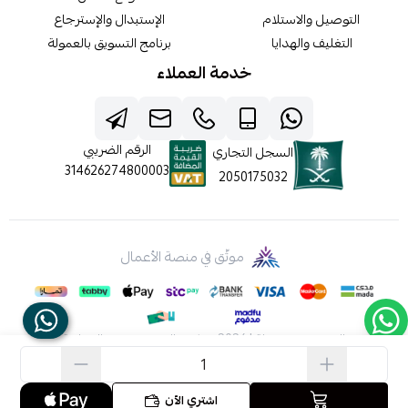
التوصيل والاستلام
الإستبدال والإسترجاع
التغليف والهدايا
برنامج التسويق بالعمولة
خدمة العملاء
الرقم الضريبي
السجل التجاري
314626274800003
2050175032
موثّق في منصة الأعمال
الحقوق محفوظة | 2026
شركه عالم جيفينشي التجارية
اشتري الآن