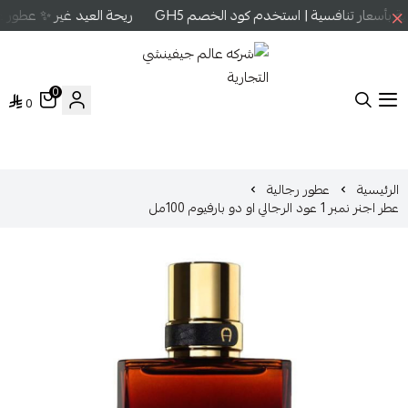
بأسعار تنافسية | استخدم كود الخصم GH5
ريحة العيد غير ✨ عطور عا
0
0
شركه عالم جيفينشي التجارية
الرئيسية
عطور رجالية
عطر اجنر نمبر 1 عود الرجالي او دو بارفيوم 100مل