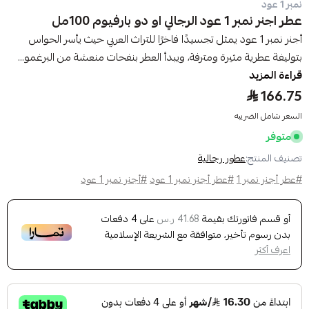
نمبر 1 عود
عطر اجنر نمبر 1 عود الرجالي او دو بارفيوم 100مل
أجنر نمبر 1 عود يمثل تجسيدًا فاخرًا للتراث العربي حيث يأسر الحواس
بتوليفة عطرية مثيرة ومترفة، ويبدأ العطر بنفحات منعشة من البرغمو...
قراءة المزيد
166.75
السعر شامل الضريبه
متوفر
تصنيف المنتج:
عطور رجالية
#عطر أجنر نمبر 1
#عطر أجنر نمبر 1 عود
#أجنر نمبر 1 عود
أو قسم فاتورتك بقيمة
على
4
دفعات
41.68 ر.س
بدون رسوم تأخير، متوافقة مع الشريعة الإسلامية
اعرف أكثر