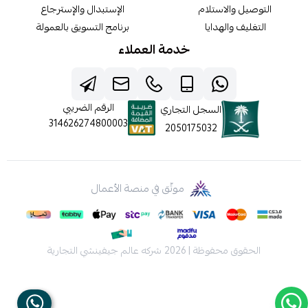
التوصيل والاستلام
الإستبدال والإسترجاع
التغليف والهدايا
برنامج التسويق بالعمولة
خدمة العملاء
الرقم الضريبي
السجل التجاري
314626274800003
2050175032
موثّق في منصة الأعمال
الحقوق محفوظة | 2026
شركه عالم جيفينشي التجارية