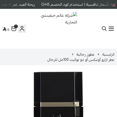
ة بأسعار تنافسية | استخدم كود الخصم GH5
ريحة العيد غير ✨ عطور 
0
0
شركه عالم جيفينشي التجارية
الرئيسية
عطور رجالية
عطر ازارو أونيكس أو دو تواليت 100مل للرجال