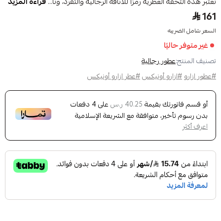
تعتبر هذه التحفة العطرية رمزًا للأناقة الرجالية والتفرد، وتأ...
قراءة المزيد
161
السعر شامل الضريبه
غير متوفر حاليًا
تصنيف المنتج:
عطور رجالية
#عطور ازارو
#ازارو أونيكس
#عطر ازارو أونيكس
أو قسم فاتورتك بقيمة
على
4
دفعات
40.25 ر.س
بدون رسوم تأخير، متوافقة مع الشريعة الإسلامية
اعرف أكثر