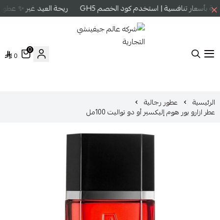
 بأسعار تنافسية | استخدم كود الخصم GH5
ريحة العيد غير ✨ عطور ع
0
0
شركه عالم جيفينشي التجارية
الرئيسية
عطور رجالية
عطر ازارو بور هوم إليكسير أو دو تواليت 100مل