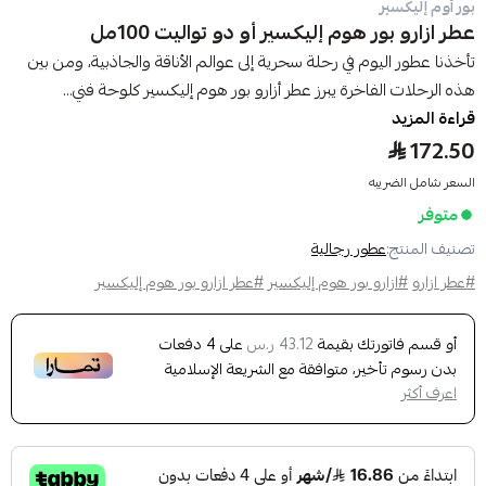
بور أوم إليكسير
عطر ازارو بور هوم إليكسير أو دو تواليت 100مل
تأخذنا عطور اليوم في رحلة سحرية إلى عوالم الأناقة والجاذبية، ومن بين
هذه الرحلات الفاخرة يبرز عطر أزارو بور هوم إليكسير كلوحة فني...
قراءة المزيد
172.50
السعر شامل الضريبه
متوفر
تصنيف المنتج:
عطور رجالية
#عطر ازارو
#ازارو بور هوم إليكسير
#عطر ازارو بور هوم إليكسير
أو قسم فاتورتك بقيمة
على
4
دفعات
43.12 ر.س
بدون رسوم تأخير، متوافقة مع الشريعة الإسلامية
اعرف أكثر