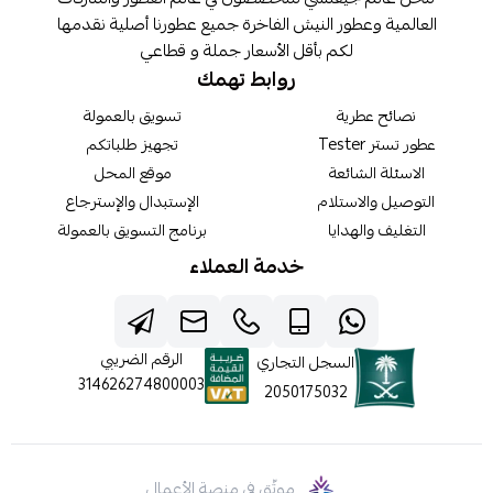
العالمية وعطور النيش الفاخرة جميع عطورنا أصلية نقدمها
لكم بأقل الأسعار جملة و قطاعي
روابط تهمك
نصائح عطرية
تسويق بالعمولة
عطور تستر Tester
تجهيز طلباتكم
الاسئلة الشائعة
موقع المحل
التوصيل والاستلام
الإستبدال والإسترجاع
التغليف والهدايا
برنامج التسويق بالعمولة
خدمة العملاء
الرقم الضريبي
السجل التجاري
314626274800003
2050175032
موثّق في منصة الأعمال