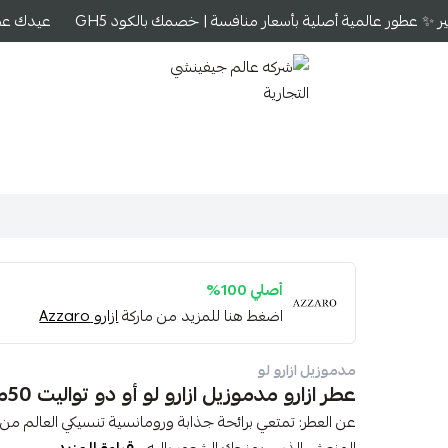
 ✨ عطور عالمية أصلية بأسعار منافسة | خصمك بالكود GH5
عيدك عطر 
شركه عالم جيفينشي التجارية
أصلي 100%
اضغط هنا للمزيد من ماركة
ازارو Azzaro
مدموزيل ازارو لو
عطر ازارو مدموزيل ازارو لو أو دو تواليت 50مل
عن العطر: تمتعي برائحة جذابة ورومانسية تنسيكي العالم من 