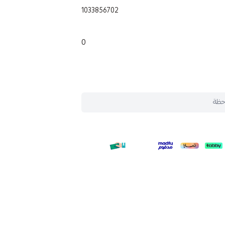
1033856702
0
حظة