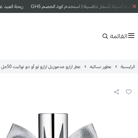
مية أصلية بأسعار تنافسية | استخدم كود الخصم GH5
ريحة العيد غير
القائمة
الرئيسية
عطور نسائيه
عطر ازارو مدموزيل ازارو لو أو دو تواليت 50مل