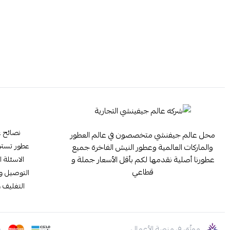
نصائح ع
محل عالم جيفنشي متخصصون في عالم العطور
عطور تستر ester
والماركات العالمية وعطور النيش الفاخرة جميع
عطورنا أصلية نقدمها لكم بأقل الأسعار جملة و
الاسئلة ا
قطاعي
التوصيل وا
التغليف و
موثّق في منصة الأعمال