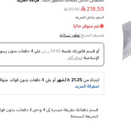
المنعش الذس يمنحك الشعور بالبه...
قراءة المزيد
218.50
313.95
السعر شامل الضريبه
غير متوفر حاليًا
تصنيف المنتج:
عطور نسائيه
أو قسم فاتورتك بقيمة
على
4
دفعات بدون رسوم ت
54.62 ر.س
الإسلامية
اعرف أكثر
قسم دفعاتك بطريقة ميسرة إلى 4 وح
الشريعة السمحة