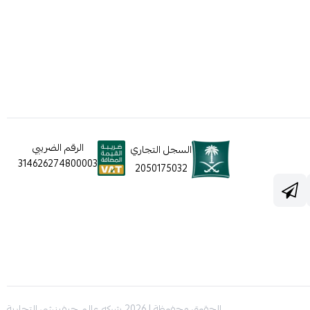
الرقم الضريبي
السجل التجاري
314626274800003
2050175032
الحقوق محفوظة | 2026
شركه عالم جيفينشي التجارية