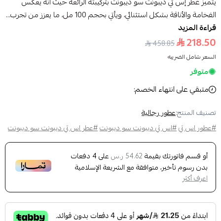
يتميز عطر إس تي ديبونت سو ديبونت بتركيبته الرائعة حيث أنه يعكس
الفخامة والأناقة بشكل استثنائي، ويأتي بحجم 100 مل، ما يعزز من تجرب...
قراءة المزيد
218.50
458.85
السعر شامل الضريبه
متوفر
متبقي على انتهاء الخصم:
تصنيف المنتج:
عطور رجالية
#عطور اس تي
#اس تي ديبونت سو ديبونت
#عطر اس تي ديبونت سو ديبونت
أو قسم فاتورتك بقيمة
على
4
دفعات
54.62 ر.س
بدون رسوم تأخير، متوافقة مع الشريعة الإسلامية
اعرف أكثر