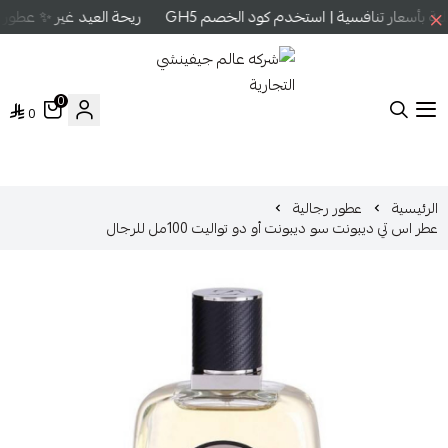
بأسعار تنافسية | استخدم كود الخصم GH5
ريحة العيد غير ✨ عطور ع
0
0
شركه عالم جيفينشي التجارية
الرئيسية
عطور رجالية
عطر اس تي ديبونت سو ديبونت أو دو تواليت 100مل للرجال