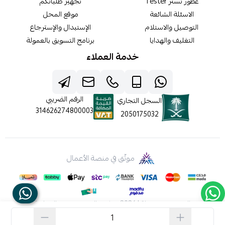
عطور تستر Tester
تجهيز طلباتكم
الاسئلة الشائعة
موقع المحل
التوصيل والاستلام
الإستبدال والإسترجاع
التغليف والهدايا
برنامج التسويق بالعمولة
خدمة العملاء
الرقم الضريبي
السجل التجاري
314626274800003
2050175032
موثّق في منصة الأعمال
الحقوق محفوظة | 2026
شركه عالم جيفينشي التجارية