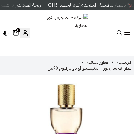
 بأسعار تنافسية | استخدم كود الخصم GH5
ريحة العيد غير ✨ عطور ع
0
0
شركه عالم جيفينشي التجارية
الرئيسية
عطور نسائيه
عطر اف سان لوران مانيفستو أو دو بارفيوم 90مل