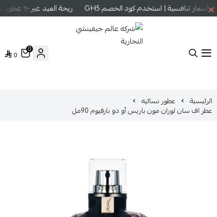
أسعار تنافسية | استخدم كود الخصم GH5
ريحة العيد غير ✨ عطور عال
0
0
شركه عالم جيفينشي التجارية
الرئيسية
عطور نسائيه
عطر اف سان لوران مون باريس أو دو بارفيوم 90مل