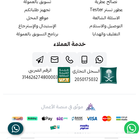
نصائح عطرية
تسويق بالعمولة
عطور تستر Tester
تجهيز طلباتكم
الاسئلة الشائعة
موقع المحل
التوصيل والاستلام
الإستبدال والإسترجاع
التغليف والهدايا
برنامج التسويق بالعمولة
خدمة العملاء
الرقم الضريبي
السجل التجاري
314626274800003
2050175032
موثّق في منصة الأعمال
الحقوق محفوظة | 2026
شركه عالم جيفينشي التجارية