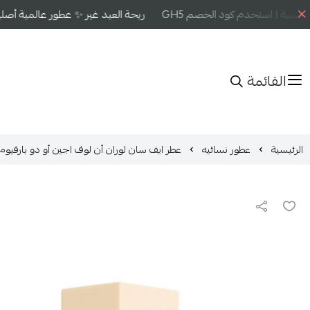
فسية | استخدم كود الخصم GH5
ريحة العيد غير ✨ عطور عالمية أصلية 
القائمة
الرئيسية
عطور نسائيه
عطر ايف سان لوران أن لوف اجين أو دو بارفيوم 80مل