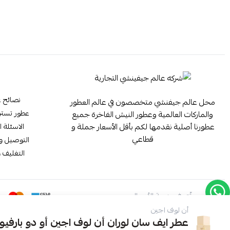
نصائح ع
محل عالم جيفنشي متخصصون في عالم العطور
عطور تستر ester
والماركات العالمية وعطور النيش الفاخرة جميع
عطورنا أصلية نقدمها لكم بأقل الأسعار جملة و
الاسئلة ا
قطاعي
التوصيل وا
التغليف و
موثّق في منصة الأعمال
أن لوف اجين
عطر ايف سان لوران أن لوف اجين أو دو بارفيوم 80