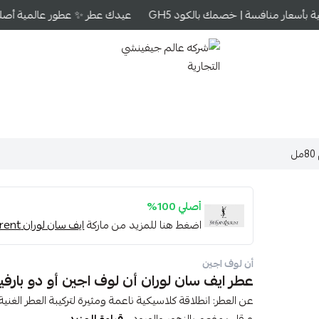
بأسعار منافسة | خصمك بالكود GH5
عيدك عطر ✨ عطور عالمية أصلية ب
شركه عالم جيفينشي التجارية
أصلي 100%
اضغط هنا للمزيد من ماركة
ايف سان لوران Yves Saint Laurent
أن لوف اجين
عطر ايف سان لوران أن لوف اجين أو دو بارفيوم 0
عن العطر: انطلاقة كلاسيكية ناعمة ومثيرة لتركيبة العطر ال