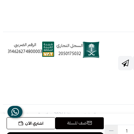
الرقم الضريبي
السجل التجاري
314626274800003
2050175032
الحقوق محفوظة | 2026
شركه عالم جيفينشي التجارية
أضف للسلة
اشتري الآن