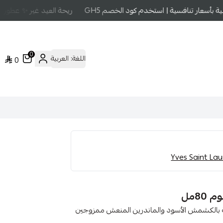
أسعار تنافسية | استخدم كود الخصم GH5
ريحة العيد غير ✨ عطور عا
0
اللغة:
العربية
0
8مل
غنية بالكشمش الأسود والماندرين المنعش ممزوجين