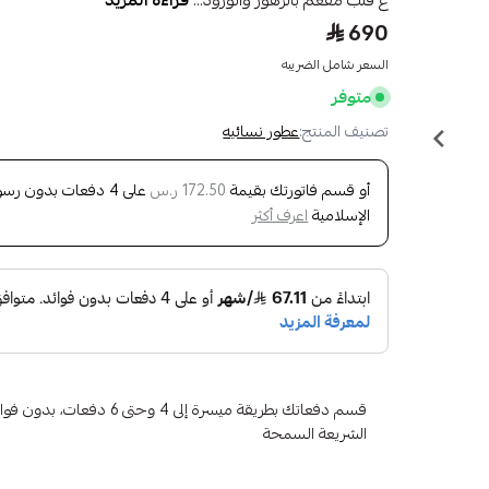
ع قلب مفعم بالزهور والورود...
قراءة المزيد
690
السعر شامل الضريبه
متوفر
تصنيف المنتج:
عطور نسائيه
أو قسم فاتورتك بقيمة
على
4
دفعات بدون رسوم 
172.50 ر.س
الإسلامية
اعرف أكثر
قسم دفعاتك بطريقة ميسرة إلى 4 وح
الشريعة السمحة