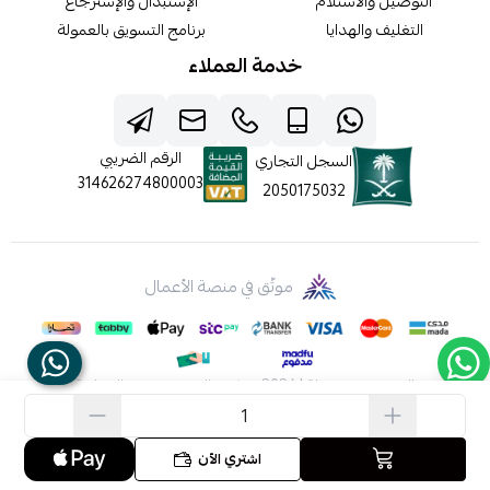
التوصيل والاستلام
الإستبدال والإسترجاع
التغليف والهدايا
برنامج التسويق بالعمولة
خدمة العملاء
الرقم الضريبي
السجل التجاري
314626274800003
2050175032
موثّق في منصة الأعمال
الحقوق محفوظة | 2026
شركه عالم جيفينشي التجارية
اشتري الآن