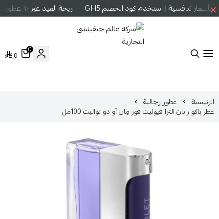
أسعار تنافسية | استخدم كود الخصم GH5
ريحة العيد غير ✨ عطور عال
0
0
شركه عالم جيفينشي التجارية
الرئيسية
عطور رجالية
عطر باكو رابان الترا فيوليت فور مِان أو دو تواليت 100مل