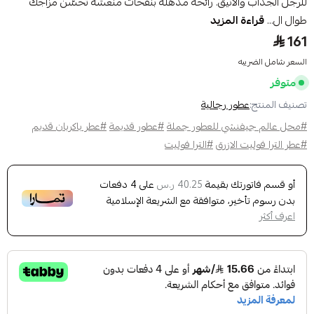
للرجل الجذاب والأنيق. رائحة مذهلة بنفحات منعشة تحسّن مزاجك
طوال ال...
قراءة المزيد
161
السعر شامل الضريبه
متوفر
تصنيف المنتج:
عطور رجالية
#محل عالم جيفنشي للعطور جملة
#عطور قديمة
#عطر باكربان قديم
#عطر الترا فوليت الازرق
#الترا فوليت
أو قسم فاتورتك بقيمة
على
4
دفعات
40.25 ر.س
بدون رسوم تأخير، متوافقة مع الشريعة الإسلامية
اعرف أكثر