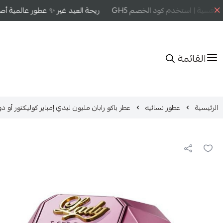
افسية | استخدم كود الخصم GH5
ريحة العيد غير ✨ عطور عالمية أصلي
القائمة
الرئيسية
عطور نسائيه
عطر باكو رابان مليون ليدي إمباير كوليكتور أو دو بار