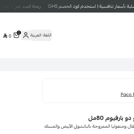
 بأسعار تنافسية | استخدم كود الخصم GH5
ريحة العيد غير ✨ عطور ع
0
اللغة:
العربية
0
 بارفيوم 80مل
تقال ومنغوليا الممزوجة بالباتشولي الأبيض والمسك