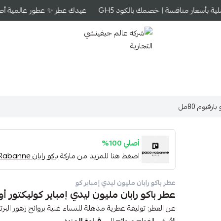
ة بأسعار منافسة | خصمك بالكود GH5
عيدك عطر ✨ عطور عالمية أصلية
شركه عالم جيفينشي التجارية
فيوم 80مل
أصلي 100%
اضغط هنا للمزيد من ماركة
باكو رابان Paco Rabanne
عطر باكو رابان مليون ليدي إمباير كو
عطر باكو رابان مليون ليدي إمباير كوليكتور أو دو
عن العطر: توليفة عطرية مذهلة للنساء غنية بروائح زهور البر