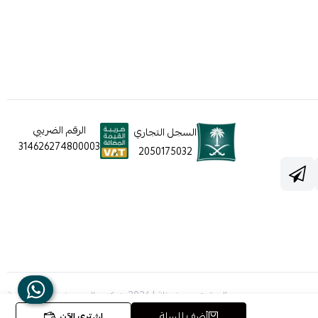
الرقم الضريبي
السجل التجاري
314626274800003
2050175032
الحقوق محفوظة | 2026
شركه عالم جيفينشي التجارية
أضف للسلة
اشتري الآن