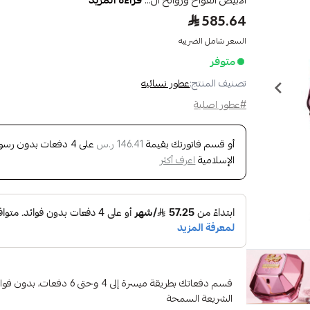
الأبيض الفواح وروائح ال...
قراءة المزيد
585.64
السعر شامل الضريبه
متوفر
تصنيف المنتج:
عطور نسائيه
#عطور اصلية
أو قسم فاتورتك بقيمة
على
4
دفعات بدون رسوم 
146.41 ر.س
الإسلامية
اعرف أكثر
قسم دفعاتك بطريقة ميسرة إلى 4 وح
الشريعة السمحة