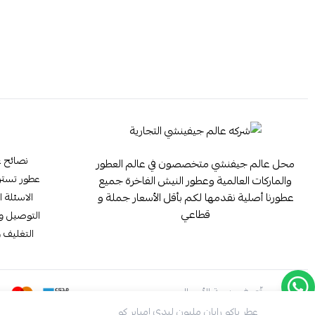
نصائح ع
محل عالم جيفنشي متخصصون في عالم العطور
عطور تستر ester
والماركات العالمية وعطور النيش الفاخرة جميع
عطورنا أصلية نقدمها لكم بأقل الأسعار جملة و
الاسئلة ا
قطاعي
التوصيل وا
التغليف و
موثّق في منصة الأعمال
عطر باكو رابان مليون ليدي إمباير كو