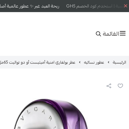
فسية | استخدم كود الخصم GH5
ريحة العيد غير ✨ عطور عالمية أصلية
القائمة
الرئيسية
عطور نسائيه
عطر بولغاري امنية أميثيست أو دو تواليت 65مل