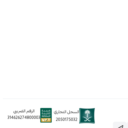
الرقم الضريبي
السجل التجاري
314626274800003
2050175032