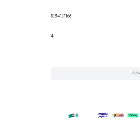
1884131166
4
حظة