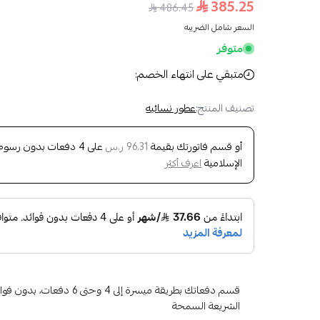
385.25
486.45
السعر شامل الضريبه
متوفر
متبقي على انتهاء الخصم:
تصنيف المنتج:
عطور نسائيه
أو قسم فاتورتك بقيمة
على
4
دفعات بدون رسوم تأ
96.31 ر.س
الإسلامية
اعرف أكثر
قسم دفعاتك بطريقة ميسرة إلى 4 وح
الشريعة السمحة