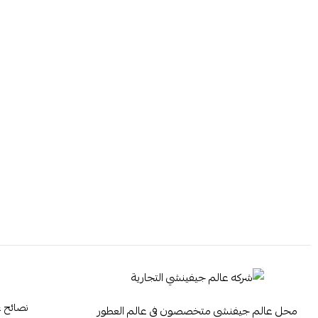
نصائح ع
محل عالم جيفنشي متخصصون في عالم العطور