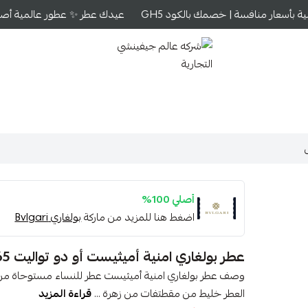
 بأسعار منافسة | خصمك بالكود GH5
عيدك عطر ✨ عطور عالمية أصلية 
شركه عالم جيفينشي التجارية
أصلي 100%
اضغط هنا للمزيد من ماركة
بولغاري Bvlgari
عطر بولغاري امنية أميثيست أو دو تواليت 65مل
وصف عطر بولغاري امنية أميثيست عطر للنساء مستوحاة من ال
العطر خليط من مقطتفات من زهرة ...
قراءة المزيد