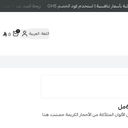
بأسعار تنافسية | استخدم كود الخصم GH5
ريحة العيد غير ✨ عطور عا
0
اللغة:
العربية
0
ألوان المتلألئة من الأحجار الكريمة جمشت، هذا