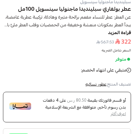
سبلينديدا ماجنوليا سينسويل
عطر بولغاري سبلينديدا ماجنوليا سينسويل 100مل
عن العطر: عطر للنساء مفعم برائحة مثيرة وهادئة، تركيبة عطرية غامضة،
يبدأ العطر بمكونات منعشة وخفيفة من الحمضيات وقلب العطر ملئ با...
قراءة المزيد
322
567.53
السعر شامل الضريبه
متوفر
متبقي على انتهاء الخصم:
تصنيف المنتج:
عطور نسائيه
أو قسم فاتورتك بقيمة
على
4
دفعات
80.50 ر.س
بدون رسوم تأخير، متوافقة مع الشريعة الإسلامية
اعرف أكثر