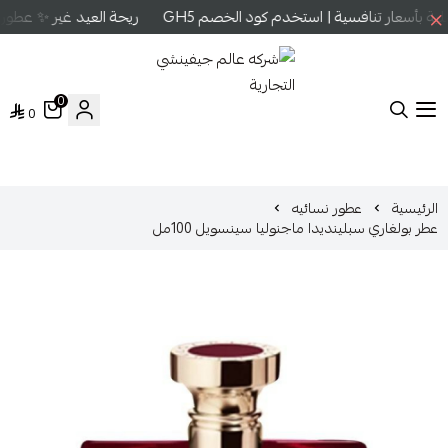
 بأسعار تنافسية | استخدم كود الخصم GH5
ريحة العيد غير ✨ عطور ع
0
0
شركه عالم جيفينشي التجارية
الرئيسية
عطور نسائيه
عطر بولغاري سبلينديدا ماجنوليا سينسويل 100مل