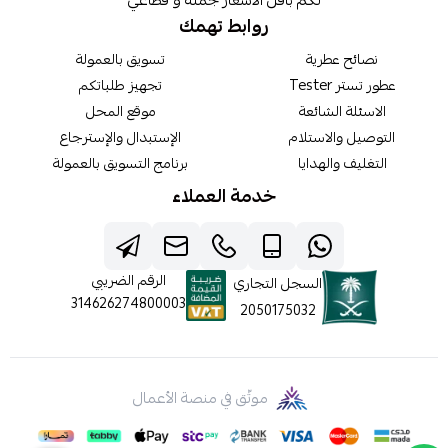
لكم بأقل الأسعار جملة و قطاعي
روابط تهمك
نصائح عطرية
تسويق بالعمولة
عطور تستر Tester
تجهيز طلباتكم
الاسئلة الشائعة
موقع المحل
التوصيل والاستلام
الإستبدال والإسترجاع
التغليف والهدايا
برنامج التسويق بالعمولة
خدمة العملاء
الرقم الضريبي
السجل التجاري
314626274800003
2050175032
موثّق في منصة الأعمال