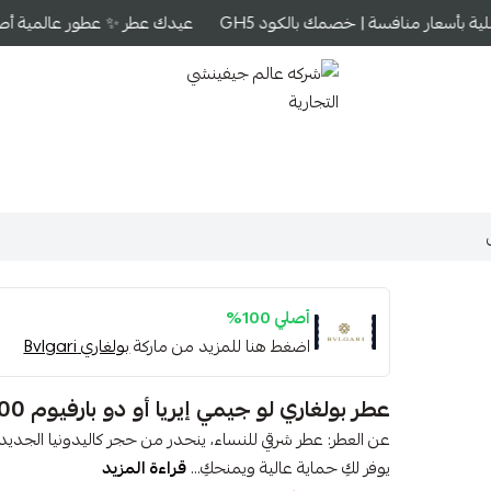
ة بأسعار منافسة | خصمك بالكود GH5
عيدك عطر ✨ عطور عالمية أصلية 
شركه عالم جيفينشي التجارية
أصلي 100%
اضغط هنا للمزيد من ماركة
بولغاري Bvlgari
عطر بولغاري لو جيمي إيريا أو دو بارفيوم 100مل
عن العطر: عطر شرقي للنساء، ينحدر من حجر كاليدونيا الجدي
يوفر لكِ حماية عالية ويمنحكِ...
قراءة المزيد