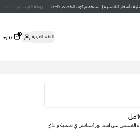
بأسعار تنافسية | استخدم كود الخصم GH5
ريحة العيد غير ✨ عطور ع
0
اللغة:
العربية
0
دة المُسمى على اسم نهر أتشاتس في صقلية والذي