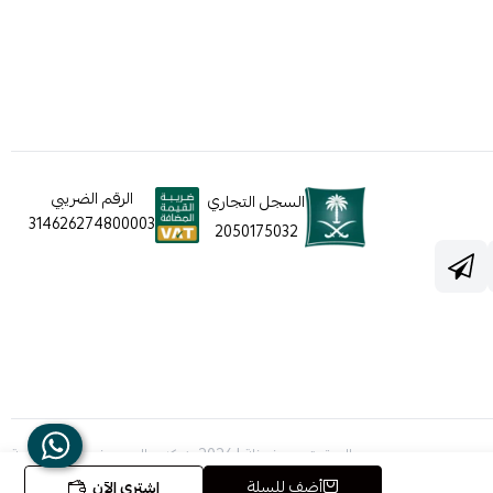
الرقم الضريبي
السجل التجاري
314626274800003
2050175032
الحقوق محفوظة | 2026
شركه عالم جيفينشي التجارية
أضف للسلة
اشتري الآن