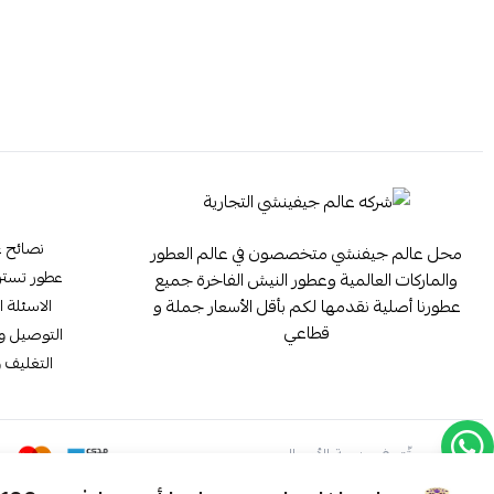
نصائح ع
محل عالم جيفنشي متخصصون في عالم العطور
عطور تستر ester
والماركات العالمية وعطور النيش الفاخرة جميع
عطورنا أصلية نقدمها لكم بأقل الأسعار جملة و
الاسئلة ا
قطاعي
التوصيل وا
التغليف و
موثّق في منصة الأعمال