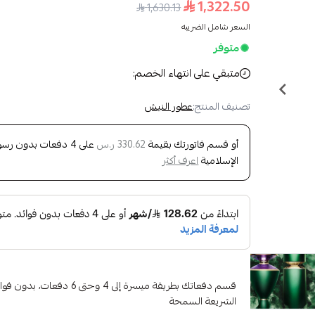
1,322.50
1,630.13
السعر شامل الضريبه
متوفر
متبقي على انتهاء الخصم:
تصنيف المنتج:
عطور النيش
أو قسم فاتورتك بقيمة
على
4
دفعات بدون رسوم 
330.62 ر.س
الإسلامية
اعرف أكثر
قسم دفعاتك بطريقة ميسرة إلى 4 وح
الشريعة السمحة