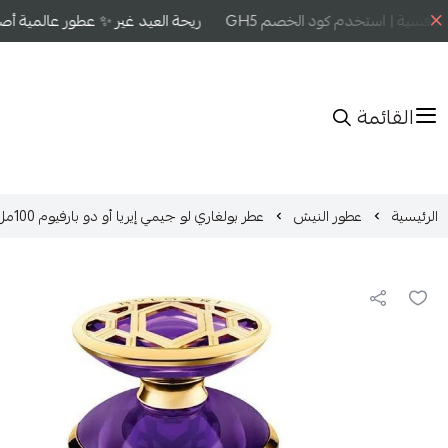
افسية | استخدم كود الخصم GH5
ريحة العيد غير ✨ عطور عالمية أصلي
القائمة
الرئيسية
عطور النيش
عطر بولغاري لو جيمي إيريا أو دو بارفيوم 100مل