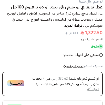
لو جيم ريالي نيلايا
عطر بولغاري لو جيم ريالي نيلايا أو دو بارفيوم 100مل
عن العطر: مزيج عطري شرقي ساحر من السوسن الأزرق والفلفل الوردي
مغلفين بنفحات عطرة من الياسمين والمسك الفواح الذي يبعث في
نفوسكم س...
قراءة المزيد
1,322.50
1,630.13
السعر شامل الضريبه
متوفر
متبقي على انتهاء الخصم:
تصنيف المنتج:
عطور للجنسين
أو قسم فاتورتك بقيمة
على
4
دفعات
330.62 ر.س
بدون رسوم تأخير، متوافقة مع الشريعة الإسلامية
اعرف أكثر