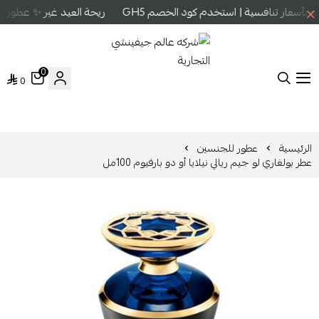
بأسعار تنافسية | استخدم كود الخصم GH5
ريحة العيد غير ✨ عطور عا
0
0
شركه عالم جيفينشي التجارية
الرئيسية
عطور للجنسين
عطر بولغاري لو جيم ريالي نيلايا أو دو بارفيوم 100مل