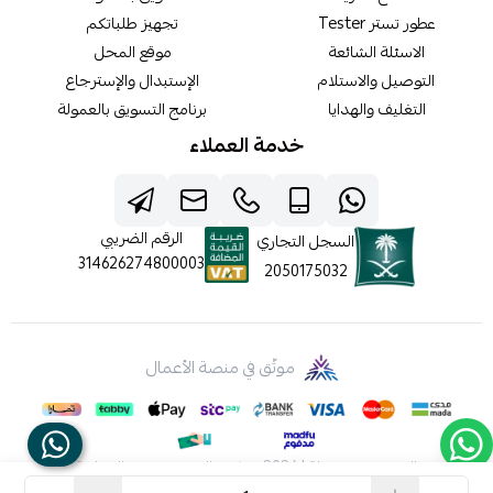
عطور تستر Tester
تجهيز طلباتكم
الاسئلة الشائعة
موقع المحل
التوصيل والاستلام
الإستبدال والإسترجاع
التغليف والهدايا
برنامج التسويق بالعمولة
خدمة العملاء
الرقم الضريبي
السجل التجاري
314626274800003
2050175032
موثّق في منصة الأعمال
الحقوق محفوظة | 2026
شركه عالم جيفينشي التجارية