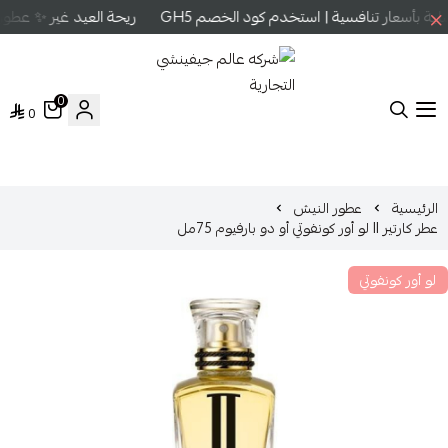
 بأسعار تنافسية | استخدم كود الخصم GH5
ريحة العيد غير ✨ عطور 
0
0
شركه عالم جيفينشي التجارية
الرئيسية
عطور النيش
عطر كارتير II لو أور كونفوتي أو دو بارفيوم 75مل
لو أور كونفوتي