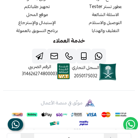
عطور تستر Tester
تجهيز طلباتكم
الاسئلة الشائعة
موقع المحل
التوصيل والاستلام
الإستبدال والإسترجاع
التغليف والهدايا
برنامج التسويق بالعمولة
خدمة العملاء
الرقم الضريبي
السجل التجاري
314626274800003
2050175032
موثّق في منصة الأعمال
الحقوق محفوظة | 2026
شركه عالم جيفينشي التجارية