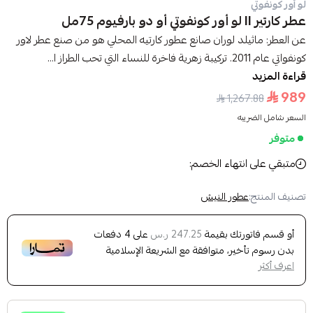
لو أور كونفوتي
عطر كارتير II لو أور كونفوتي أو دو بارفيوم 75مل
عن العطر: ماثيلد لوران صانع عطور كارتيه المحلي هو من صنع عطر لاور
كونفواتي عام 2011. تركيبة زهرية فاخرة للنساء التي تحب الطراز ا...
قراءة المزيد
989
1,267.88
السعر شامل الضريبه
متوفر
متبقي على انتهاء الخصم:
تصنيف المنتج:
عطور النيش
أو قسم فاتورتك بقيمة
على
4
دفعات
247.25 ر.س
بدون رسوم تأخير، متوافقة مع الشريعة الإسلامية
اعرف أكثر