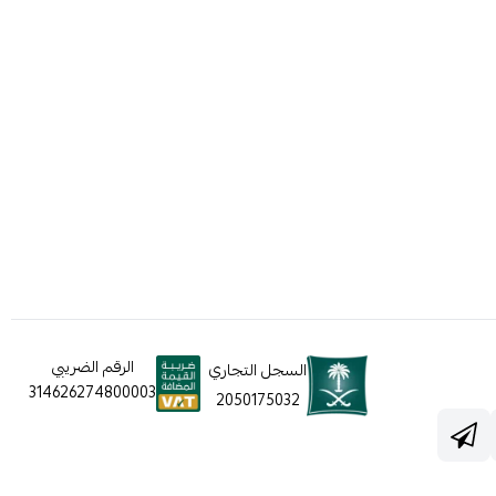
الرقم الضريبي
السجل التجاري
314626274800003
2050175032