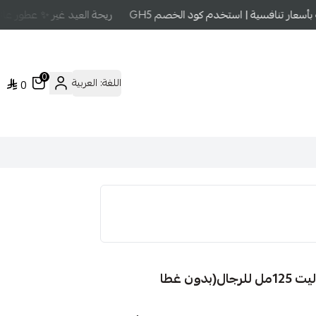
عار تنافسية | استخدم كود الخصم GH5
ريحة العيد غير ✨ عطور عالمي
0
اللغة:
العربية
0
ن غطا