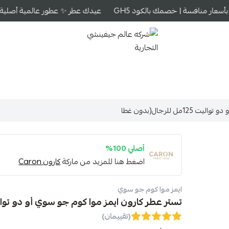
سعار منافسة | خصمك بالكود GH5
عيدك عطر ✨ عطور عالمية أصلية بأس
شركه عالم جيفينشي التجارية
 للرجال(بدون غطا
أصلي 100%
اضغط هنا للمزيد من ماركة
كارون Caron
ايمز موا كوم جو سوي
تستر عطر كارون ايمز موا كوم جو سوي أو دو تواليت 125مل للرجال(بدو
(تقييمان)