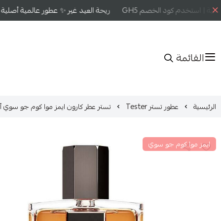
ة | استخدم كود الخصم GH5
ريحة العيد غير ✨ عطور عالمية أصلية بأ
القائمة
الرئيسية
عطور تستر Tester
تستر عطر كارون ايمز موا كوم جو سوي أو دو تواليت 125مل
ايمز موا كوم جو سوي