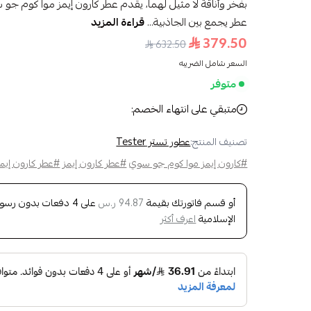
بفخر وأناقة لا مثيل لهما، يقدم عطر كارون إيمز موا كوم جو سو
عطر يجمع بين الجاذبية...
قراءة المزيد
379.50
632.50
السعر شامل الضريبه
متوفر
متبقي على انتهاء الخصم:
تصنيف المنتج:
عطور تستر Tester
#كارون إيمز موا كوم جو سوي
#عطر كارون إيمز
#عطر كارون إيم
أو قسم فاتورتك بقيمة
على
4
دفعات بدون رسوم ت
94.87 ر.س
الإسلامية
اعرف أكثر