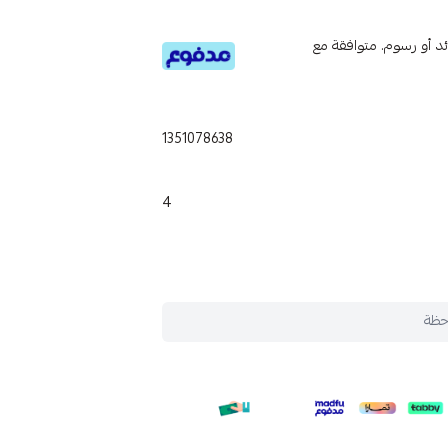
تى 6 دفعات، بدون فوائد أو رسوم. متوافقة مع
1351078638
4
حظة