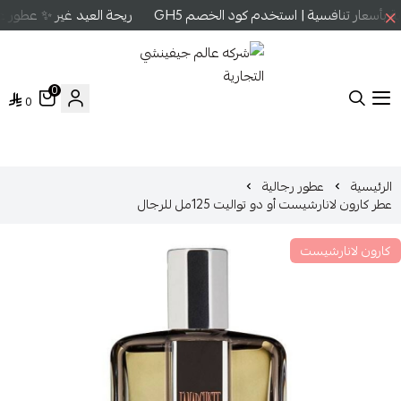
أسعار تنافسية | استخدم كود الخصم GH5
ريحة العيد غير ✨ عطور عا
0
0
شركه عالم جيفينشي التجارية
الرئيسية
عطور رجالية
عطر كارون لانارشيست أو دو تواليت 125مل للرجال
كارون لانارشيست