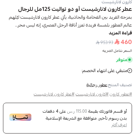
كارون لانارشيست
عطر كارون لانارشيست أو دو تواليت 125مل للرجال
بمزجه الفريد بين الفخامة والجاذبية، يأتي عطر كارون لانارشيست ليُلهم
عالم العطور بلمسة فريدة تعزز أناقة الرجل العصري، إنه ليس مجر...
قراءة المزيد
460
953.93
السعر شامل الضريبه
متوفر
متبقي على انتهاء الخصم:
تصنيف المنتج:
عطور رجالية
#عطور كارون
#كارون لانارشيست
#عطر كارون لانارشيست
أو قسم فاتورتك بقيمة
على
4
دفعات
115.00 ر.س
بدون رسوم تأخير، متوافقة مع الشريعة الإسلامية
اعرف أكثر