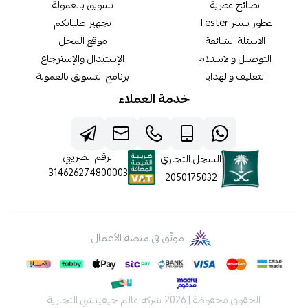
نصائح عطرية
تسويق بالعمولة
عطور تستر Tester
تجهيز طلباتكم
الاسئلة الشائعة
موقع المحل
التوصيل والاستلام
الإستبدال والإسترجاع
التغليف والهدايا
برنامج التسويق بالعمولة
خدمة العملاء
الرقم الضريبي
السجل التجاري
314626274800003
2050175032
موثّق في منصة الأعمال
الحقوق محفوظة | 2026
شركه عالم جيفينشي التجارية