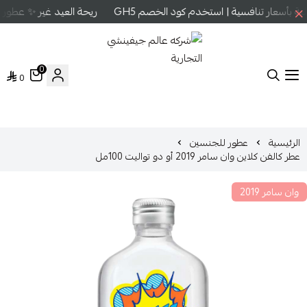
بأسعار تنافسية | استخدم كود الخصم GH5
ريحة العيد غير ✨ عطور ع
0
0
شركه عالم جيفينشي التجارية
الرئيسية
عطور للجنسين
عطر كالفن كلاين وان سامر 2019 أو دو تواليت 100مل
وان سامر 2019