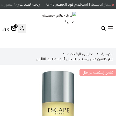
سعار تنافسية | استخدم كود الخصم GH5
ريحة العيد غير ✨ عطور عال
0
0
شركه عالم جيفينشي التجارية
الرئيسية
عطور رجالية نادرة
عطر كالفين كلاين إسكيب للرجال أو دو تواليت 100مل
كلاين إسكيب للرجال