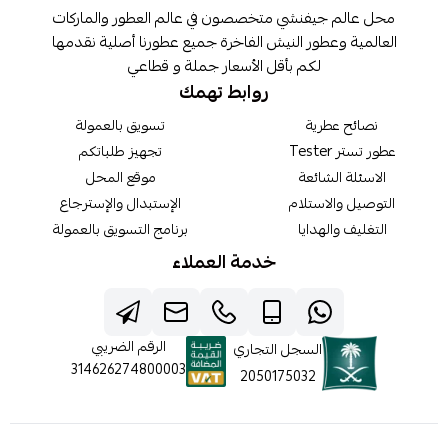
محل عالم جيفنشي متخصصون في عالم العطور والماركات
العالمية وعطور النيش الفاخرة جميع عطورنا أصلية نقدمها
لكم بأقل الأسعار جملة و قطاعي
روابط تهمك
نصائح عطرية
تسويق بالعمولة
عطور تستر Tester
تجهيز طلباتكم
الاسئلة الشائعة
موقع المحل
التوصيل والاستلام
الإستبدال والإسترجاع
التغليف والهدايا
برنامج التسويق بالعمولة
خدمة العملاء
الرقم الضريبي
السجل التجاري
314626274800003
2050175032