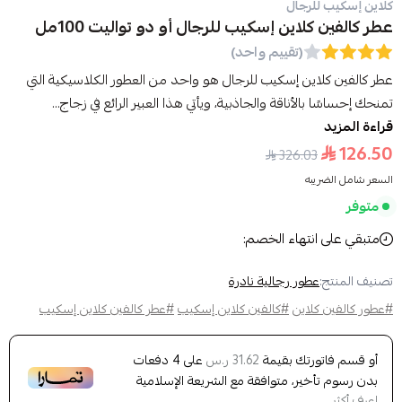
كلاين إسكيب للرجال
عطر كالفين كلاين إسكيب للرجال أو دو تواليت 100مل
(تقييم واحد)
عطر كالفين كلاين إسكيب للرجال هو واحد من العطور الكلاسيكية التي
تمنحك إحساسًا بالأناقة والجاذبية، ويأتي هذا العبير الرائع في زجاج...
قراءة المزيد
126.50
326.03
السعر شامل الضريبه
متوفر
متبقي على انتهاء الخصم:
تصنيف المنتج:
عطور رجالية نادرة
#عطور كالفين كلاين
#كالفين كلاين إسكيب
#عطر كالفين كلاين إسكيب
أو قسم فاتورتك بقيمة
على
4
دفعات
31.62 ر.س
بدون رسوم تأخير، متوافقة مع الشريعة الإسلامية
اعرف أكثر