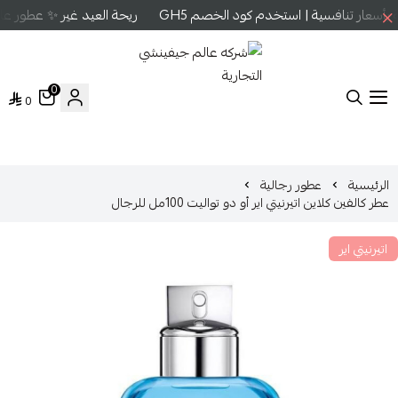
سعار تنافسية | استخدم كود الخصم GH5
ريحة العيد غير ✨ عطور عال
0
0
شركه عالم جيفينشي التجارية
الرئيسية
عطور رجالية
عطر كالفين كلاين اتيرنيتي اير أو دو تواليت 100مل للرجال
اتيرنيتي اير