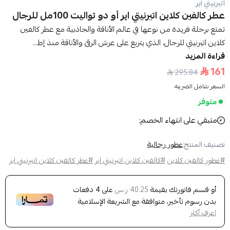
اتيرنيتي اير
عطر كالفين كلاين اتيرنيتي اير أو دو تواليت 100مل للرجال
تمتع برحلة فريدة من نوعها في عالم الأناقة والجاذبية مع عطر كالفين
كلاين اتيرنيتي للرجال، الذي يتربع على عرش الرقى والأناقة منذ إط...
قراءة المزيد
161
295.84
السعر شامل الضريبه
متوفر
متبقي على انتهاء الخصم:
تصنيف المنتج:
عطور رجالية
#عطور كالفين كلاين
#كالفين كلاين اتيرنيتي اير
#عطر كالفين كلاين اتيرنيتي اير
أو قسم فاتورتك بقيمة
على
4
دفعات
40.25 ر.س
بدون رسوم تأخير، متوافقة مع الشريعة الإسلامية
اعرف أكثر