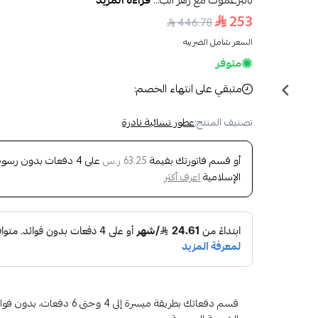
بالبرغموت مع زهر الب...
قراءة المزيد
253
446.78
السعر شامل الضريبه
متوفر
متبقي على انتهاء الخصم:
تصنيف المنتج:
عطور نسائية نادرة
أو قسم فاتورتك بقيمة
على
4
دفعات بدون رسوم ت
63.25 ر.س
الإسلامية
اعرف أكثر
قسم دفعاتك بطريقة ميسرة إلى 4 وح