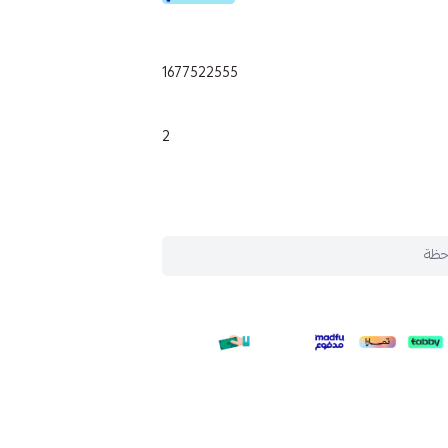
1677522555
2
حظة