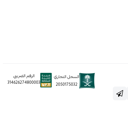
الرقم الضريبي
السجل التجاري
314626274800003
2050175032