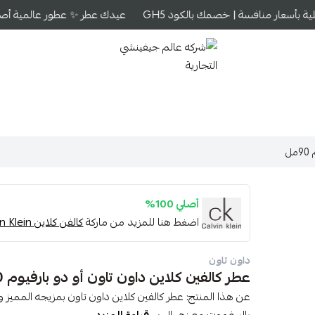
 بأسعار منافسة | خصمك بالكود GH5
عيدك عطر ✨ عطور عالمية أصلية 
شركه عالم جيفينشي التجارية
ل
أصلي 100%
اضغط هنا للمزيد من ماركة
كالفن كلاين Calvin Klein
داون تاون
عطر كالفين كلاين داون تاون أو دو بارفيوم 90مل
عن هذا المنتج: عطر كالفين كلاين داون تاون بمزيجه المميز و ا