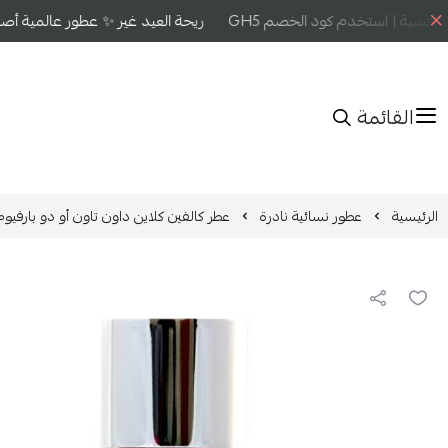
فسية | استخدم كود الخصم GH5
ريحة العيد غير ✨ عطور عالمية أصلية
القائمة
الرئيسية
عطور نسائية نادرة
عطر كالفين كلاين داون تاون أو دو بارفيوم 90م