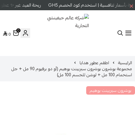
 بأسعار تنافسية | استخدم كود الخصم GH5
ريحة العيد غير ✨ عطور ع
0
0
شركه عالم جيفينشي التجارية
الرئيسية
اطقم عطور هدايا
مجموعة بوشرون بوشرون سيربينت بوهيم (أو دو برفيوم 90 مل + جل
استحمام 100 مل + لوشن للجسم 100 مل)
بوشرون سيربينت بوهيم