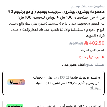
بوشرون سيربينت بوهيم
مجموعة بوشرون بوشرون سيربينت بوهيم (أو دو برفيوم 90
مل + جل استحمام 100 مل + لوشن للجسم 100 مل)
عن العطر: مجموعة هدايا فاخرة للنساء. تحتوي على عطر رائع يجسد
الروح الحرة والاستقلالية والأناقة بالطبع. يمنحك العطر رائحة لا مث...
قراءة المزيد
402.50
591.68
السعر شامل الضريبه
غير متوفر حاليًا
تصنيف المنتج:
اطقم عطور هدايا
أو قسم فاتورتك بقيمة
على
4
دفعات
100.62 ر.س
بدون رسوم تأخير، متوافقة مع الشريعة الإسلامية
اعرف أكثر