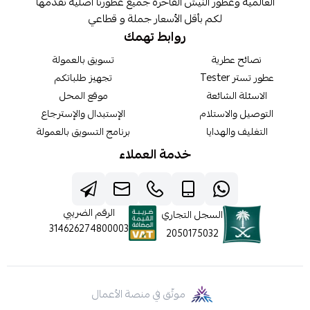
العالمية وعطور النيش الفاخرة جميع عطورنا أصلية نقدمها
لكم بأقل الأسعار جملة و قطاعي
روابط تهمك
نصائح عطرية
تسويق بالعمولة
عطور تستر Tester
تجهيز طلباتكم
الاسئلة الشائعة
موقع المحل
التوصيل والاستلام
الإستبدال والإسترجاع
التغليف والهدايا
برنامج التسويق بالعمولة
خدمة العملاء
الرقم الضريبي
السجل التجاري
314626274800003
2050175032
موثّق في منصة الأعمال