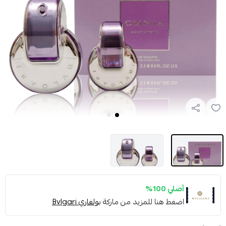
أصلي 100%
اضغط هنا للمزيد من ماركة
بولغاري Bvlgari