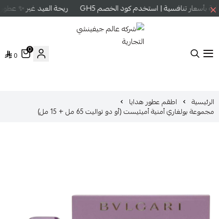
 بأسعار تنافسية | استخدم كود الخصم GH5
ريحة العيد غير ✨ عطور ع
0
0
شركه عالم جيفينشي التجارية
الرئيسية
اطقم عطور هدايا
مجموعة بولغاري أمنية أميثيست (أو دو تواليت 65 مل + 15 مل)