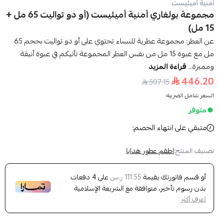
أمنية أميثيست
مجموعة بولغاري أمنية أميثيست (أو دو تواليت 65 مل +
15 مل)
عن العطر: مجموعة عطرية للنساء تحتوي على أو دو تواليت بحجم 65
مل مع عبوة 15 مل من نفس العطر المجموعة تأتيكم في عبوة أنيقة
ومميزة...
قراءة المزيد
446.20
507.15
السعر شامل الضريبه
متوفر
متبقي على انتهاء الخصم:
تصنيف المنتج:
اطقم عطور هدايا
أو قسم فاتورتك بقيمة
على
4
دفعات
111.55 ر.س
بدون رسوم تأخير، متوافقة مع الشريعة الإسلامية
اعرف أكثر