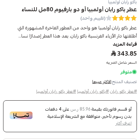
باكو رابان أولمبيا
عطر باكو رابان أولمبيا أو دو بارفيوم 80مل للنساء
(تقييم واحد)
عطر باكو رابان أولمبيا هو واحد من العطور الفاخرة المشهورة التي
أطلقتها دار الأزياء الفرنسية باكو رابان. يعد هذا العطر إصدارًا نسا...
قراءة المزيد
343.85
السعر شامل الضريبه
متوفر
تصنيف المنتج:
الاكثر مبيعا
#عطر باكو رابان
#باكو رابان أولمبيا
#عطر باكو رابان أولمبيا
أو قسم فاتورتك بقيمة
على
4
دفعات
85.96 ر.س
بدون رسوم تأخير، متوافقة مع الشريعة الإسلامية
اعرف أكثر