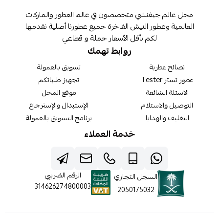
محل عالم جيفنشي متخصصون في عالم العطور والماركات
العالمية وعطور النيش الفاخرة جميع عطورنا أصلية نقدمها
لكم بأقل الأسعار جملة و قطاعي
روابط تهمك
نصائح عطرية
تسويق بالعمولة
عطور تستر Tester
تجهيز طلباتكم
الاسئلة الشائعة
موقع المحل
التوصيل والاستلام
الإستبدال والإسترجاع
التغليف والهدايا
برنامج التسويق بالعمولة
خدمة العملاء
الرقم الضريبي
السجل التجاري
314626274800003
2050175032