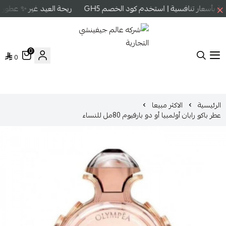
بأسعار تنافسية | استخدم كود الخصم GH5
ريحة العيد غير ✨ عطور عا
0
0
شركه عالم جيفينشي التجارية
الرئيسية
الاكثر مبيعا
عطر باكو رابان أولمبيا أو دو بارفيوم 80مل للنساء