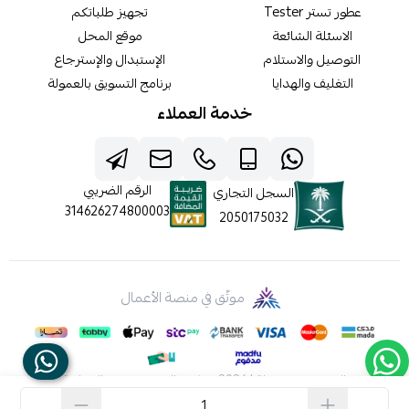
عطور تستر Tester
تجهيز طلباتكم
الاسئلة الشائعة
موقع المحل
التوصيل والاستلام
الإستبدال والإسترجاع
التغليف والهدايا
برنامج التسويق بالعمولة
خدمة العملاء
الرقم الضريبي
السجل التجاري
314626274800003
2050175032
موثّق في منصة الأعمال
الحقوق محفوظة | 2026
شركه عالم جيفينشي التجارية