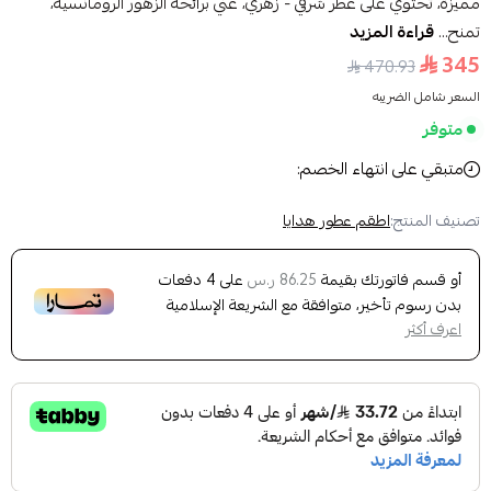
مميزة، تحتوي على عطر شرقي - زهري، غني برائحة الزهور الرومانسية،
تمنح...
قراءة المزيد
345
470.93
السعر شامل الضريبه
متوفر
متبقي على انتهاء الخصم:
تصنيف المنتج:
اطقم عطور هدايا
أو قسم فاتورتك بقيمة
على
4
دفعات
86.25 ر.س
بدون رسوم تأخير، متوافقة مع الشريعة الإسلامية
اعرف أكثر