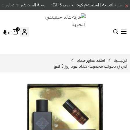
سعار تنافسية | استخدم كود الخصم GH5
ريحة العيد غير ✨ عطور عالم
0
0
شركه عالم جيفينشي التجارية
الرئيسية
اطقم عطور هدايا
اس تي ديبونت مجموعة هدايا عود روز 3 قطع