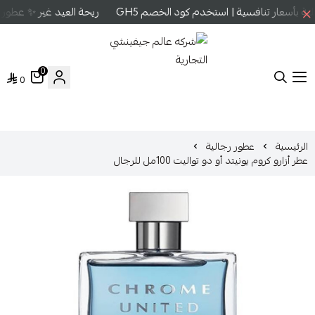
 بأسعار تنافسية | استخدم كود الخصم GH5
ريحة العيد غير ✨ عطور ع
0
0
شركه عالم جيفينشي التجارية
الرئيسية
عطور رجالية
عطر أزارو كروم يونيتد أو دو تواليت 100مل للرجال