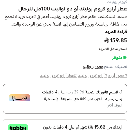
كروم يونيتد
عطر أزارو كروم يونيتد أو دو تواليت 100مل للرجال
عندما تستكشف عالم عطر أزارو كروم يونايتد تُغمر في تجربة فريدة تجمع
بين الأناقة الرياضية وروح التضامن إنها قصة تحكي عن الوحدة والت...
قراءة المزيد
159.85
السعر شامل الضريبه
متوفر
تصنيف المنتج:
عطور رجالية
#عطور أزارو
#أزارو كروم يونيتد
#عطر أزارو كروم يونيتد
أو قسم فاتورتك بقيمة
على
4
دفعات
39.96 ر.س
بدون رسوم تأخير، متوافقة مع الشريعة الإسلامية
اعرف أكثر