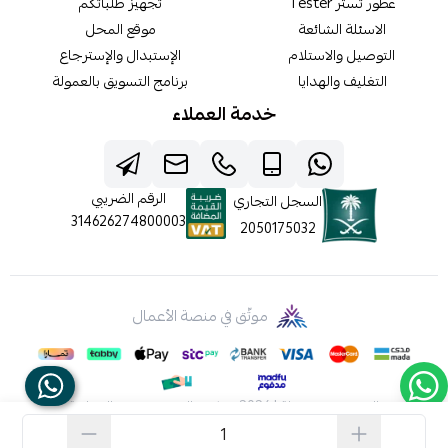
عطور تستر Tester
تجهيز طلباتكم
الاسئلة الشائعة
موقع المحل
التوصيل والاستلام
الإستبدال والإسترجاع
التغليف والهدايا
برنامج التسويق بالعمولة
خدمة العملاء
الرقم الضريبي
السجل التجاري
314626274800003
2050175032
موثّق في منصة الأعمال
الحقوق محفوظة | 2026
شركه عالم جيفينشي التجارية