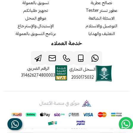
نصائح عطرية
تسويق بالعمولة
عطور تستر Tester
تجهيز طلباتكم
الاسئلة الشائعة
موقع المحل
التوصيل والاستلام
الإستبدال والإسترجاع
التغليف والهدايا
برنامج التسويق بالعمولة
خدمة العملاء
الرقم الضريبي
السجل التجاري
314626274800003
2050175032
موثّق في منصة الأعمال
الحقوق محفوظة | 2026
شركه عالم جيفينشي التجارية