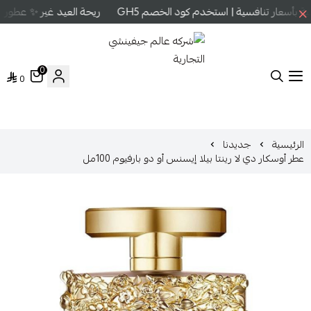
بأسعار تنافسية | استخدم كود الخصم GH5
ريحة العيد غير ✨ عطور عا
0
0
شركه عالم جيفينشي التجارية
الرئيسية
جديدنا
عطر أوسكار دي لا رينتا بيلا إيسنس أو دو بارفيوم 100مل