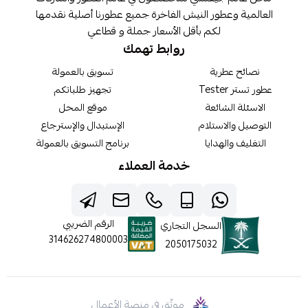
العالمية وعطور النيش الفاخرة جميع عطورنا أصلية نقدمها
لكم بأقل الأسعار جملة و قطاعي
روابط تهمك
نصائح عطرية
تسويق بالعمولة
عطور تستر Tester
تجهيز طلباتكم
الاسئلة الشائعة
موقع المحل
التوصيل والاستلام
الإستبدال والإسترجاع
التغليف والهدايا
برنامج التسويق بالعمولة
خدمة العملاء
الرقم الضريبي
السجل التجاري
314626274800003
2050175032
موثّق في منصة الأعمال