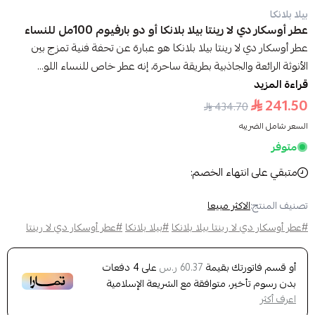
بيلا بلانكا
عطر أوسكار دي لا رينتا بيلا بلانكا أو دو بارفيوم 100مل للنساء
عطر أوسكار دي لا رينتا بيلا بلانكا هو عبارة عن تحفة فنية تمزج بين
الأنوثة الرائعة والجاذبية بطريقة ساحرة، إنه عطر خاص للنساء اللو...
قراءة المزيد
241.50
434.70
السعر شامل الضريبه
متوفر
متبقي على انتهاء الخصم:
تصنيف المنتج:
الاكثر مبيعا
#عطر أوسكار دي لا رينتا بيلا بلانكا
#بيلا بلانكا
#عطر أوسكار دي لا رينتا
أو قسم فاتورتك بقيمة
على
4
دفعات
60.37 ر.س
بدون رسوم تأخير، متوافقة مع الشريعة الإسلامية
اعرف أكثر