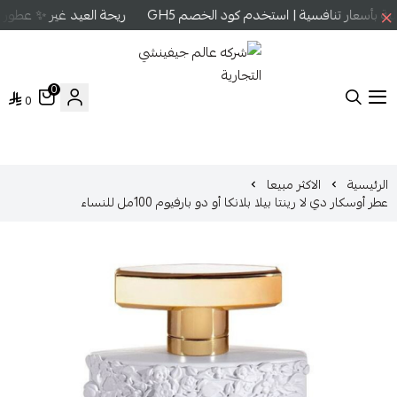
بأسعار تنافسية | استخدم كود الخصم GH5
ريحة العيد غير ✨ عطور ع
0
0
شركه عالم جيفينشي التجارية
الرئيسية
الاكثر مبيعا
عطر أوسكار دي لا رينتا بيلا بلانكا أو دو بارفيوم 100مل للنساء