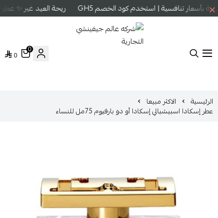
 بأسعار تنافسية | استخدم كود الخصم GH5
ريحة العيد غير ✨ عطور 
0
0
شركه عالم جيفينشي التجارية
الرئيسية
الاكثر مبيعا
عطر إسكادا اسبيشيالي إسكادا أو دو بارفيوم 75مل للنساء