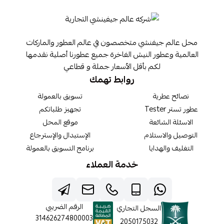
محل عالم جيفنشي متخصصون في عالم العطور والماركات
العالمية وعطور النيش الفاخرة جميع عطورنا أصلية نقدمها
لكم بأقل الأسعار جملة و قطاعي
روابط تهمك
نصائح عطرية
تسويق بالعمولة
عطور تستر Tester
تجهيز طلباتكم
الاسئلة الشائعة
موقع المحل
التوصيل والاستلام
الإستبدال والإسترجاع
التغليف والهدايا
برنامج التسويق بالعمولة
خدمة العملاء
الرقم الضريبي
السجل التجاري
314626274800003
2050175032