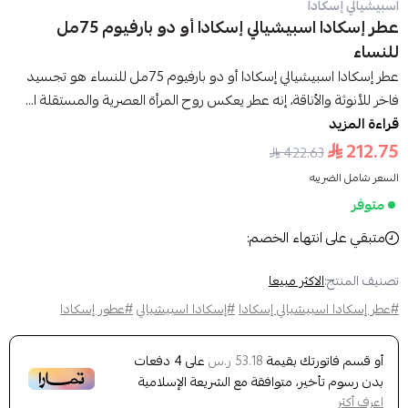
اسبيشيالي إسكادا
عطر إسكادا اسبيشيالي إسكادا أو دو بارفيوم 75مل
للنساء
عطر إسكادا اسبيشيالي إسكادا أو دو بارفيوم 75مل للنساء هو تجسيد
فاخر للأنوثة والأناقة، إنه عطر يعكس روح المرأة العصرية والمستقلة ا...
قراءة المزيد
212.75
422.63
السعر شامل الضريبه
متوفر
متبقي على انتهاء الخصم:
تصنيف المنتج:
الاكثر مبيعا
#عطر إسكادا اسبيشيالي إسكادا
#إسكادا اسبيشيالي
#عطور إسكادا
أو قسم فاتورتك بقيمة
على
4
دفعات
53.18 ر.س
بدون رسوم تأخير، متوافقة مع الشريعة الإسلامية
اعرف أكثر