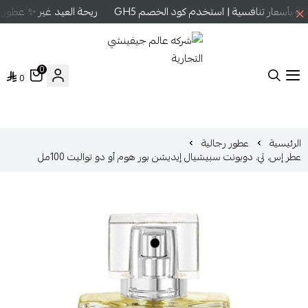
بأسعار تنافسية | استخدم كود الخصم GH5
ريحة العيد غير ✨ عطور ع
0
0
شركه عالم جيفينشي التجارية
الرئيسية
عطور رجالية
عطر إس. تي. دوبونت سبيشيال إيديشن بور هوم أو دو تواليت 100مل