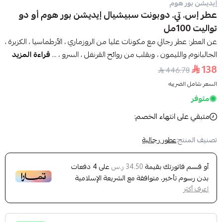
إيديشن بور هوم
عطر إس. تي. دوبونت سبيشيال إيديشن بور هوم أو دو
تواليت 100مل
عن العطر: عطر رجالي مع مكونات عليا من الروزماري ، الأرطماسيا ، الكزبرة ،
الجالبانوم والليمون ، وبقلب من روائح القرنفل ، السرو ، ...
قراءة المزيد
138
446.78
السعر شامل الضريبه
متوفر
متبقي على انتهاء الخصم:
تصنيف المنتج:
عطور رجالية
أو قسم فاتورتك بقيمة
على
4
دفعات
34.50 ر.س
بدون رسوم تأخير، متوافقة مع الشريعة الإسلامية
اعرف أكثر