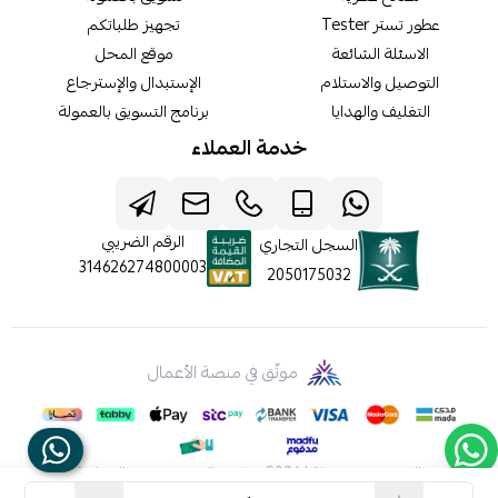
عطور تستر Tester
تجهيز طلباتكم
الاسئلة الشائعة
موقع المحل
التوصيل والاستلام
الإستبدال والإسترجاع
التغليف والهدايا
برنامج التسويق بالعمولة
خدمة العملاء
الرقم الضريبي
السجل التجاري
314626274800003
2050175032
موثّق في منصة الأعمال
الحقوق محفوظة | 2026
شركه عالم جيفينشي التجارية