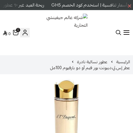
أسعار تنافسية | استخدم كود الخصم GH5
ريحة العيد غير ✨ عطور عال
0
0
شركه عالم جيفينشي التجارية
الرئيسية
عطور نسائية نادرة
عطر إس.تي.ديبونت بور فيم أو دو بارفيوم 100مل