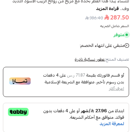
للنساء يبدا هذا العطر بحدة مع مزيج من روائح الزبيب الأسود اللذيذ
وف...
قراءة المزيد
287.50
386.40
السعر شامل الضريبه
متوفر
متبقي على انتهاء الخصم:
تصنيف المنتج:
عطور نسائية نادرة
أو قسم فاتورتك بقيمة
على
4
دفعات
71.87 ر.س
بدون رسوم تأخير، متوافقة مع الشريعة الإسلامية
اعرف أكثر