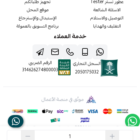
عطور تستر Tester
تجهيز طلباتكم
الاسئلة الشائعة
موقع المحل
التوصيل والاستلام
الإستبدال والإسترجاع
التغليف والهدايا
برنامج التسويق بالعمولة
خدمة العملاء
الرقم الضريبي
السجل التجاري
314626274800003
2050175032
موثّق في منصة الأعمال
الحقوق محفوظة | 2026
شركه عالم جيفينشي التجارية