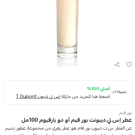
أصلي 100%
اضغط هنا للمزيد من ماركة
إس تي ديبون T Dupont
بور فيم
عطر إس.تي.ديبونت بور فيم أو دو بارفيوم 100مل
عن العطر: س.ت ديبون بور فام هو عطر زهري من مجموعة عطور تشيبر