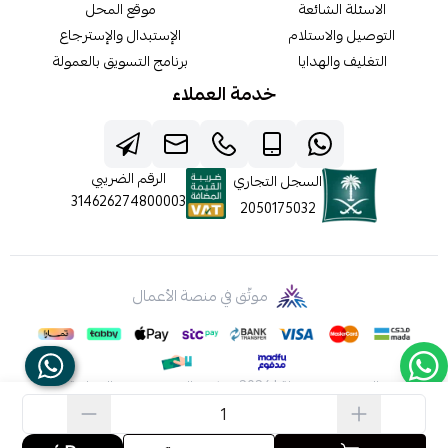
الاسئلة الشائعة
موقع المحل
التوصيل والاستلام
الإستبدال والإسترجاع
التغليف والهدايا
برنامج التسويق بالعمولة
خدمة العملاء
الرقم الضريبي
السجل التجاري
314626274800003
2050175032
موثّق في منصة الأعمال
الحقوق محفوظة | 2026
شركه عالم جيفينشي التجارية