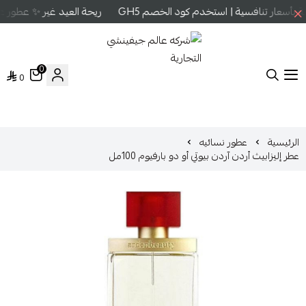
أسعار تنافسية | استخدم كود الخصم GH5
ريحة العيد غير ✨ عطور عا
0
0
شركه عالم جيفينشي التجارية
الرئيسية
عطور نسائيه
عطر إليزابيث أردن آردن بيوتي أو دو بارفيوم 100مل