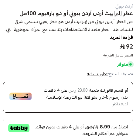
آردن بيوتي
عطر إليزابيث أردن آردن بيوتي أو دو بارفيوم 100مل
عن العطر: أردين بيوتي من إيلزابيث أردن هو عطر زهري بلسمي شرقي
للنساء. هذا العطر متعدد الاستخدامات يتناسب مع المرأة الموهوبة التي...
قراءة المزيد
92
السعر شامل الضريبه
متوفر
تصنيف المنتج:
عطور نسائيه
أو قسم فاتورتك بقيمة
على
4
دفعات
23.00 ر.س
بدون رسوم تأخير، متوافقة مع الشريعة الإسلامية
اعرف أكثر