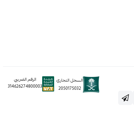
الرقم الضريبي
السجل التجاري
314626274800003
2050175032