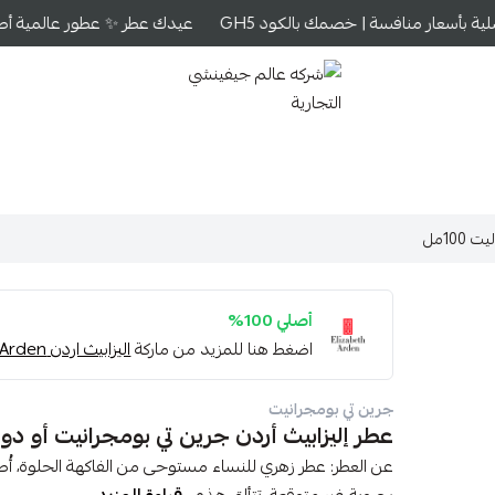
ة بأسعار منافسة | خصمك بالكود GH5
عيدك عطر ✨ عطور عالمية أصلية
شركه عالم جيفينشي التجارية
10مل
أصلي 100%
اضغط هنا للمزيد من ماركة
اليزابيث اردن Elizabeth Arden
جرين تي بومجرانيت
عطر إليزابيث أردن جرين تي بومجرانيت أو دو توالي