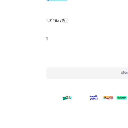
2014859192
1
حظة