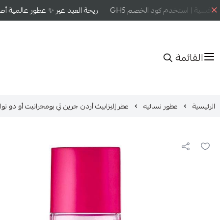
افسية | استخدم كود الخصم GH5
ريحة العيد غير ✨ عطور عالمية أصلي
القائمة
الرئيسية
عطور نسائيه
عطر إليزابيث أردن جرين تي بومجرانيت أو دو تواليت 0