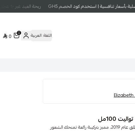
 بأسعار تنافسية | استخدم كود الخصم GH5
ريحة العيد غير ✨ عطور ع
0
اللغة:
العربية
0
ت 100مل
عن العطر: عطر زهري للنساء مستوحى من الفاكهة الحلوة، أُطلق عام 2019، مميز بتركيبة رائعة تمنحك الشعور