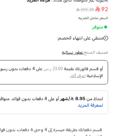
بحيوية غير متوقعة، تتألق هذه...
قراءة المزيد
92
205.28
السعر شامل الضريبه
متوفر
متبقي على انتهاء الخصم:
تصنيف المنتج:
عطور نسائيه
أو قسم فاتورتك بقيمة
على
4
دفعات بدون رسوم ت
23.00 ر.س
الإسلامية
اعرف أكثر
قسم دفعاتك بطريقة ميسرة إلى 4 وح