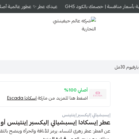
بأسعار منافسة | خصمك بالكود GH5
عيدك عطر ✨ عطور عالمية أصلية ب
شركه عالم جيفينشي التجارية
يوم 30مل
أصلي 100%
اضغط هنا للمزيد من ماركة
اسكادا Escada
إيسبشيالي إليكسير إينتينس
عطر إيسكادا إيسبشيالي إليكسير إينتينس أو دو ب
عن العطر: عطر زهري للنساء، يرمز للأناقة والجرأة وينضح بالثقة