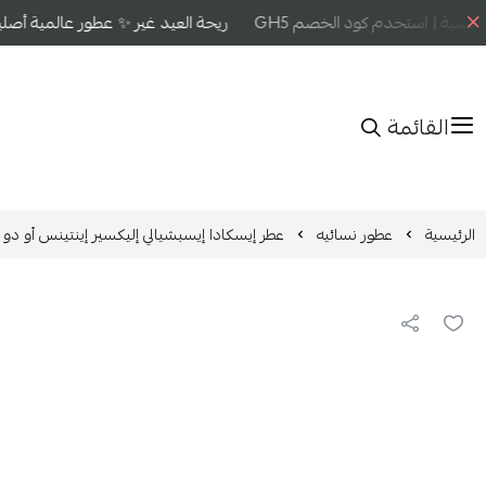
سية | استخدم كود الخصم GH5
ريحة العيد غير ✨ عطور عالمية أصلية 
القائمة
الرئيسية
عطور نسائيه
عطر إيسكادا إيسبشيالي إليكسير إينتينس أو دو بارف