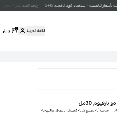
أسعار تنافسية | استخدم كود الخصم GH5
ريحة العيد غير ✨ عطور عال
0
اللغة:
العربية
0
ارفيوم 30مل
، إلى جانب أنه يصنع هالة مُضيئة بالطاقة والبهجة