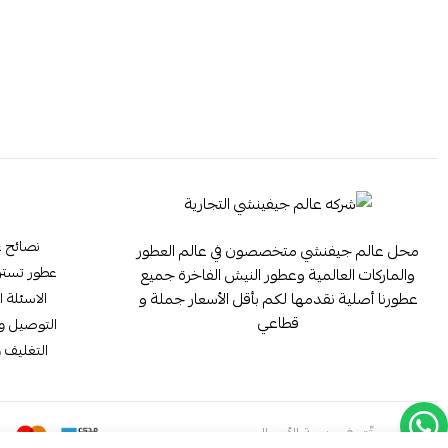
نصائح ع
محل عالم جيفنشي متخصصون في عالم العطور
عطور تستر ester
والماركات العالمية وعطور النيش الفاخرة جميع
عطورنا أصلية نقدمها لكم بأقل الأسعار جملة و
الاسئلة ا
قطاعي
التوصيل وا
التغليف و
موثّق في منصة الأعمال