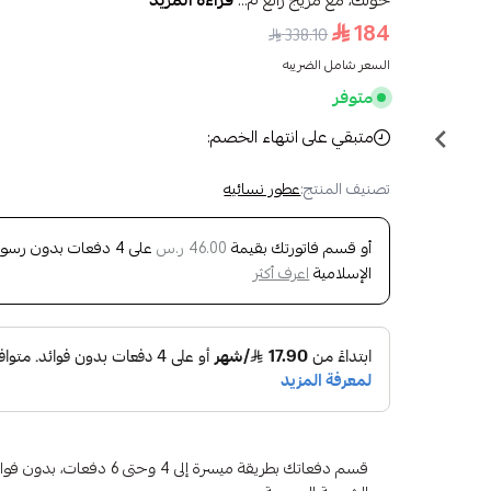
حولك، مع مزيج رائع م...
قراءة المزيد
184
338.10
السعر شامل الضريبه
متوفر
متبقي على انتهاء الخصم:
تصنيف المنتج:
عطور نسائيه
أو قسم فاتورتك بقيمة
على
4
دفعات بدون رسوم ت
46.00 ر.س
الإسلامية
اعرف أكثر
قسم دفعاتك بطريقة ميسرة إلى 4 وح