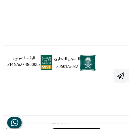
الرقم الضريبي
السجل التجاري
314626274800003
2050175032
الحقوق محفوظة | 2026
شركه عالم جيفينشي التجارية