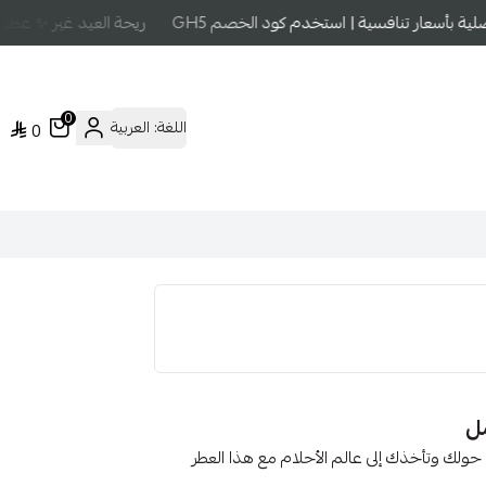
 بأسعار تنافسية | استخدم كود الخصم GH5
ريحة العيد غير ✨ عطور ع
0
اللغة:
العربية
0
حولك وتأخذك إلى عالم الأحلام مع هذا العطر