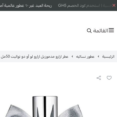
افسية | استخدم كود الخصم GH5
ريحة العيد غير ✨ عطور عالمية أصلي
القائمة
الرئيسية
عطور نسائيه
عطر ازارو مدموزيل ازارو لو أو دو تواليت 50مل