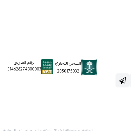
الرقم الضريبي
السجل التجاري
314626274800003
2050175032
الحقوق محفوظة | 2026
شركه عالم جيفينشي التجارية