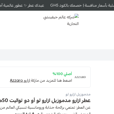
ة بأسعار منافسة | خصمك بالكود GH5
عيدك عطر ✨ عطور عالمية أصلية
شركه عالم جيفينشي التجارية
أصلي 100%
اضغط هنا للمزيد من ماركة
ازارو Azzaro
مدموزيل ازارو لو
عطر ازارو مدموزيل ازارو لو أو دو تواليت 50مل
عن العطر: تمتعي برائحة جذابة ورومانسية تنسيكي العالم من 