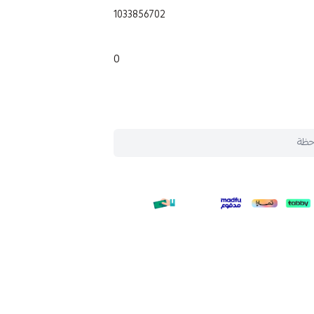
1033856702
0
حظة