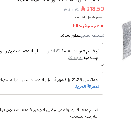
المنعش الذس يمنحك الشعور بالبه...
قراءة المزيد
218.50
313.95
السعر شامل الضريبه
غير متوفر حاليًا
تصنيف المنتج:
عطور نسائيه
أو قسم فاتورتك بقيمة
على
4
دفعات بدون رسوم ت
54.62 ر.س
الإسلامية
اعرف أكثر
قسم دفعاتك بطريقة ميسرة إلى 4 وح
الشريعة السمحة