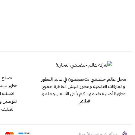
نصائح ع
محل عالم جيفنشي متخصصون في عالم العطور
عطور تستر ester
والماركات العالمية وعطور النيش الفاخرة جميع
عطورنا أصلية نقدمها لكم بأقل الأسعار جملة و
الاسئلة ا
قطاعي
التوصيل وا
التغليف و
موثّق في منصة الأعمال