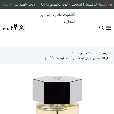
 بأسعار تنافسية | استخدم كود الخصم GH5
ريحة العيد غير ✨ عطور ع
0
0
شركه عالم جيفينشي التجارية
الرئيسية
الاكثر مبيعا
عطر اف سان لوران لو هوم أو دو تواليت 100مل