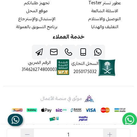
عطور تستر Tester
تجهيز طلباتكم
الاسئلة الشائعة
موقع المحل
التوصيل والاستلام
الإستبدال والإسترجاع
التغليف والهدايا
برنامج التسويق بالعمولة
خدمة العملاء
الرقم الضريبي
السجل التجاري
314626274800003
2050175032
موثّق في منصة الأعمال
الحقوق محفوظة | 2026
شركه عالم جيفينشي التجارية