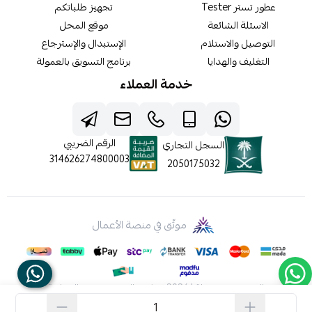
عطور تستر Tester
تجهيز طلباتكم
الاسئلة الشائعة
موقع المحل
التوصيل والاستلام
الإستبدال والإسترجاع
التغليف والهدايا
برنامج التسويق بالعمولة
خدمة العملاء
الرقم الضريبي
السجل التجاري
314626274800003
2050175032
موثّق في منصة الأعمال
الحقوق محفوظة | 2026
شركه عالم جيفينشي التجارية