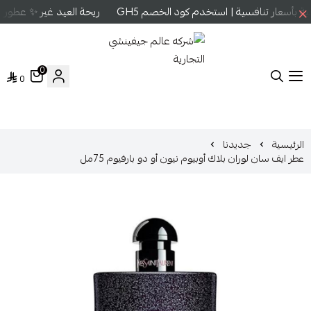
بأسعار تنافسية | استخدم كود الخصم GH5
ريحة العيد غير ✨ عطور عا
0
0
شركه عالم جيفينشي التجارية
الرئيسية
جديدنا
عطر ايف سان لوران بلاك أوبيوم نيون أو دو بارفيوم 75مل