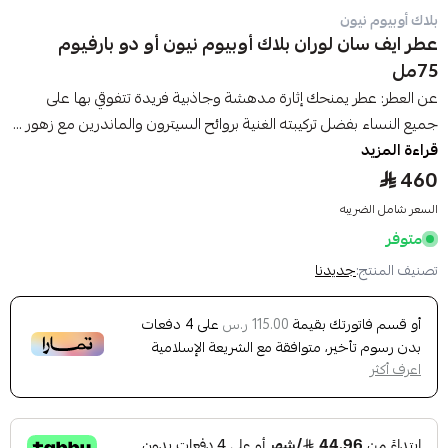
بلاك أوبيوم نيون
عطر ايف سان لوران بلاك أوبيوم نيون أو دو بارفيوم
75مل
عن العطر: عطر يمنحك إثارة مدهشة وجاذبية فريدة تتفوقي بها على
جميع النساء بفضل تركيبته الغنية بروائح السيترون والماندرين مع زهور ...
قراءة المزيد
460
السعر شامل الضريبه
متوفر
تصنيف المنتج:
جديدنا
أو قسم فاتورتك بقيمة
على
4
دفعات
115.00 ر.س
بدون رسوم تأخير، متوافقة مع الشريعة الإسلامية
اعرف أكثر