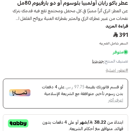
عطر باكو رابان أولمبيا بلوسوم أو دو بارفيوم 80مل
عن العطر: اتركي أثراً مميزًا في كل محفل ومجتمع تقع فيه قدمك بترك
نفحات من عبير عطرك الزكي والمثير بقطراته الغنية بروائح الفلفل ا...
قراءة المزيد
391
السعر شامل الضريبه
متوفر
تصنيف المنتج:
جديدنا
#عطور اصلية
أو قسم فاتورتك بقيمة
على
4
دفعات
97.75 ر.س
بدون رسوم تأخير، متوافقة مع الشريعة الإسلامية
اعرف أكثر