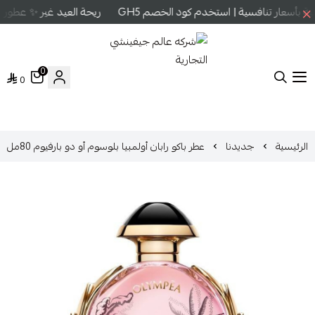
بأسعار تنافسية | استخدم كود الخصم GH5
ريحة العيد غير ✨ عطور عا
0
0
شركه عالم جيفينشي التجارية
الرئيسية
جديدنا
عطر باكو رابان أولمبيا بلوسوم أو دو بارفيوم 80مل