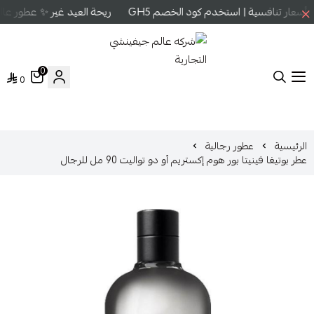
سعار تنافسية | استخدم كود الخصم GH5
ريحة العيد غير ✨ عطور عالم
0
0
شركه عالم جيفينشي التجارية
الرئيسية
عطور رجالية
عطر بوتيغا فينيتا بور هوم إكستريم أو دو تواليت 90 مل للرجال