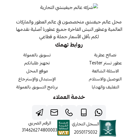
محل عالم جيفنشي متخصصون في عالم العطور والماركات
العالمية وعطور النيش الفاخرة جميع عطورنا أصلية نقدمها
لكم بأقل الأسعار جملة و قطاعي
روابط تهمك
نصائح عطرية
تسويق بالعمولة
عطور تستر Tester
تجهيز طلباتكم
الاسئلة الشائعة
موقع المحل
التوصيل والاستلام
الإستبدال والإسترجاع
التغليف والهدايا
برنامج التسويق بالعمولة
خدمة العملاء
الرقم الضريبي
السجل التجاري
314626274800003
2050175032