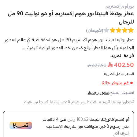
بور أوم إكستريم
عطر بوتيغا فينيتا بور هوم إكستريم أو دو تواليت 90 مل
للرجال
(تقييمان)
عطر بوتيغا فينيتا بور هوم اكستريم 90 مل هو تحفة فنية في عالم العطور
الجلدية. يأتي هذا العطر الرائع ضمن خط العطور الراقية "ليذر"، ...
قراءة المزيد
402.50
627.90
السعر شامل الضريبه
غير متوفر حاليًا
تصنيف المنتج:
عطور رجالية
#عطور بوتيغا
#بوتيغا فينيتا بور هوم
#عطر بوتيغا فينيتا بور هوم
أو قسم فاتورتك بقيمة
على
4
دفعات
100.62 ر.س
بدون رسوم تأخير، متوافقة مع الشريعة الإسلامية
اعرف أكثر