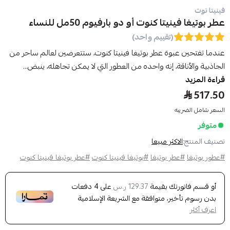
فينيتا نوت
عطر بوتيغا فينيتا كنوت أو دو بارفيوم 50مل للنساء
(تقييم واحد)
عندما تفتحين عبوة عطر بوتيغا فينيتا كنوت، ستتعرضين لعالم ساحر من
الجاذبية والأناقة، إنه واحده من العطور التي لا يمكن تجاهله، ينبض...
قراءة المزيد
517.50
السعر شامل الضريبه
متوفر
تصنيف المنتج:
الاكثر مبيعا
#عطور بوتيغا
#عطر بوتيغا
#بوتيغا فينيتا كنوت
#عطر بوتيغا فينيتا كنوت
أو قسم فاتورتك بقيمة
على
4
دفعات
129.37 ر.س
بدون رسوم تأخير، متوافقة مع الشريعة الإسلامية
اعرف أكثر