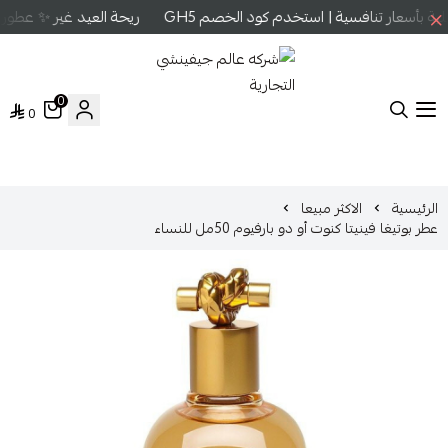
 بأسعار تنافسية | استخدم كود الخصم GH5
ريحة العيد غير ✨ عطور ع
0
0
شركه عالم جيفينشي التجارية
الرئيسية
الاكثر مبيعا
عطر بوتيغا فينيتا كنوت أو دو بارفيوم 50مل للنساء